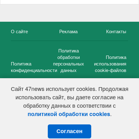
О сайте
Реклама
Контакты
Политика
обработки
Политика
Политика
персональных
использования
конфиденциальности
данных
cookie-файлов
Сайт 47news использует cookies. Продолжая
использовать сайт, вы даете согласие на
©
47 новостей (47 news)
2005 — 2026 г.
обработку данных в соответствии с
Свидетельство о регистрации СМИ Эл № ФС 77-39848, выдано
Федеральной службой по надзору в сфере связи,
.
политикой обработки cookies
информационных технологий и массовых коммуникаций
(Роскомнадзор) от 18 мая 2010г.
Согласен