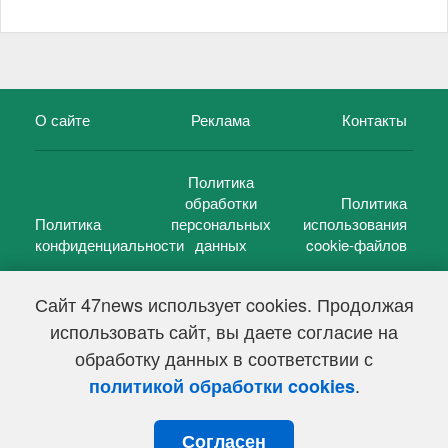
О сайте
Реклама
Контакты
Политика
обработки
Политика
Политика
персональных
использования
конфиденциальности
данных
cookie-файлов
Сайт 47news использует cookies. Продолжая
использовать сайт, вы даете согласие на
©
47 новостей (47 news)
2005 — 2026 г.
обработку данных в соответствии с
Свидетельство о регистрации СМИ Эл № ФС 77-39848, выдано
Федеральной службой по надзору в сфере связи,
.
политикой обработки cookies
информационных технологий и массовых коммуникаций
(Роскомнадзор) от 18 мая 2010г.
Согласен