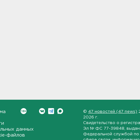
ма
©
47 новостей (47 news)
2026 г.
ти
Свидетельство о регистр
Эл № ФС 77-39848
, выда
льных данных
Федеральной службой по 
kie-файлов
сфере связи, информаци