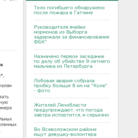
Тело погибшего обнаружено
после пожара в Гатчине
Руководителя ячейки
мормонов из Выборга
задержали за финансирование
ФБК*
Назначено первое заседание
по делу об убийстве 9-летнего
ак
мальчика из Петербурга
".
Лобовая авария собрала
пробку больше 8 км на "Коле"
телям
- фото
вать
вную
Жителей Ленобласти
азмере
предупреждают, что погода
завтра испортится, и серьезно
льных
еленных
Во Всеволожском районе
.
ищут девушку-волонтера