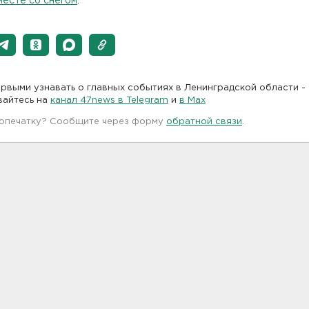
месте со снегом
.
рвыми узнавать о главных событиях в Ленинградской области -
вайтесь на
канал 47news в Telegram
и
в Maх
 опечатку? Сообщите через форму
обратной связи
.