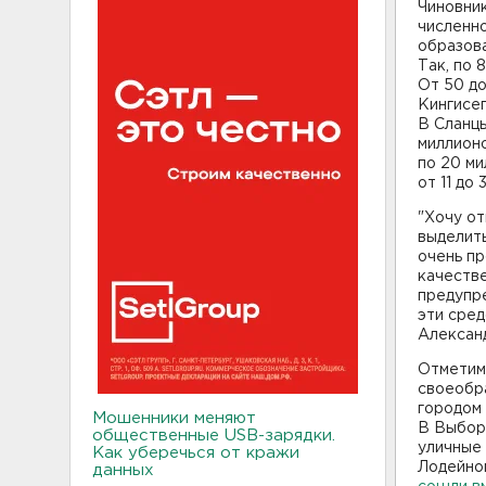
Чиновник
численно
образова
Так, по 
От 50 до
Кингисеп
В Сланцы
миллион
по 20 ми
от 11 до
"Хочу от
выделит
очень пр
качеств
предупре
эти сред
Алексан
Отметим,
своеобра
городом 
Мошенники меняют
В Выбо
общественные USB-зарядки.
уличные
Как уберечься от кражи
Лодейно
данных