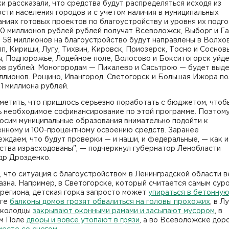
и рассказали, что средства будут распределяться исходя из
сти населения городов и с учетом наличия в муниципальных
ниях готовых проектов по благоустройству и уровня их подго
80 миллионов рублей рублей получат Всеволожск, Выборг и Га
 58 миллионов на благоустройство будут направлены в Волхов
п, Кириши, Лугу, Тихвин, Кировск, Приозерск, Тосно и Соснов
, Подпорожье, Лодейное поле, Волосово и Бокситогорск уйде
ов рублей. Моногородам — Пикалево и Сясьтрою — будет выд
ллионов. Рощино, Ивангород, Светогорск и Большая Ижора по
 31 миллиона рублей.
метить, что пришлось серьезно поработать с бюджетом, чтоб
ь необходимое софинансирование по этой программе. Поэтом
осим муниципальные образования внимательно подойти к
енному и 100-процентному освоению средств. Заранее
ждаем, что будут проверки — и наши, и федеральные, — как и
ства израсходованы", — подчеркнул губернатор Ленобласти
др Дрозденко.
 что ситуация с благоустройством в Ленинградской области в
зна. Например, в Светогорске, который считается самым сур
региона, детская горка запросто может
упираться в бетонную
рге
балконы домов грозят обвалиться на головы прохожих
, в Л
 колодцы
закрывают оконными рамами и засыпают мусором
, в
м Поле
дворы и вовсе утопают в грязи
, а во Всеволожске дор