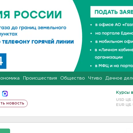
кономика
Происшествия
Общество
Чтиво
Дачное дел
Курсы 
USD ЦБ
ть новость
EUR ЦБ