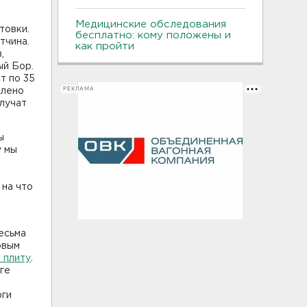
Медицинские обследования
товки.
бесплатно: кому положены и
тчина.
как пройти
,
ый Бор.
т по 35
РЕКЛАМА
елено
лучат
ы
у мы
 на что
есьма
овым
 плиту
.
уге
оги