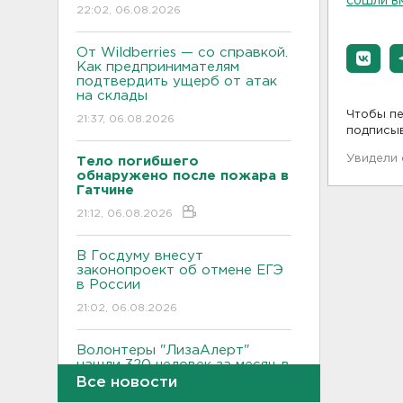
сошли в
22:02, 06.08.2026
От Wildberries — со справкой.
Как предпринимателям
подтвердить ущерб от атак
на склады
Чтобы пе
21:37, 06.08.2026
подписы
Увидели
Тело погибшего
обнаружено после пожара в
Гатчине
21:12, 06.08.2026
В Госдуму внесут
законопроект об отмене ЕГЭ
в России
21:02, 06.08.2026
Волонтеры "ЛизаАлерт"
нашли 320 человек за месяц в
Ленобласти и Петербурге
Все новости
20:40, 06.08.2026