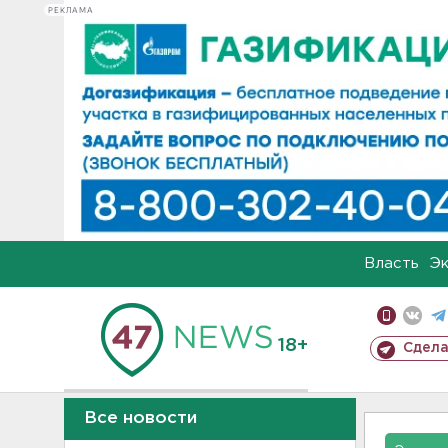
РЕКЛАМА
Власть
Э
18+
Сдела
Все новости