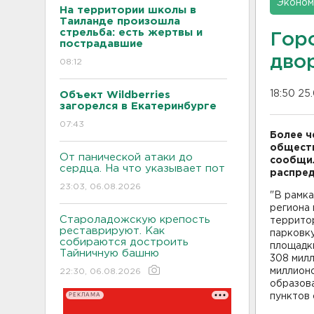
Эконом
На территории школы в
Таиланде произошла
стрельба: есть жертвы и
Гор
пострадавшие
дво
08:12
18:50 25
Объект Wildberries
загорелся в Екатеринбурге
07:43
Более ч
обществ
От панической атаки до
сообщил
сердца. На что указывает пот
распред
23:03, 06.08.2026
"В рамк
региона
Староладожскую крепость
территор
реставрируют. Как
парковку
собираются достроить
площадки
Тайничную башню
308 милл
миллион
22:30, 06.08.2026
образова
РЕКЛАМА
пунктов 