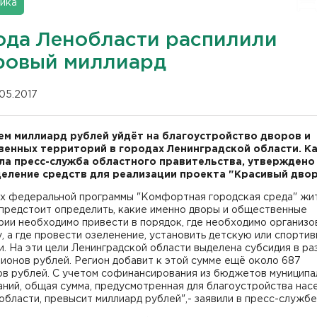
ика
ода Ленобласти распилили
ровый миллиард
.05.2017
ем миллиард рублей уйдёт на благоустройство дворов и
енных территорий в городах Ленинградской области. К
а пресс-служба областного правительства, утверждено
еление средств для реализации проекта "Красивый двор
ах федеральной программы "Комфортная городская среда" жи
 предстоит определить, какие именно дворы и общественные
ии необходимо привести в порядок, где необходимо организо
, а где провести озеленение, установить детскую или спорти
. На эти цели Ленинградской области выделена субсидия в р
ионов рублей. Регион добавит к этой сумме ещё около 687
ов рублей. С учетом софинансирования из бюджетов муниципа
ний, общая сумма, предусмотренная для благоустройства нас
области, превысит миллиард рублей",- заявили в пресс-службе