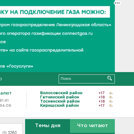
о
валют
Волосовский район
+17
Гатчинский район
+18
81.41
Тосненский район
+18
94.06
Киришский район
+17
Темы дня
Что читают
1261