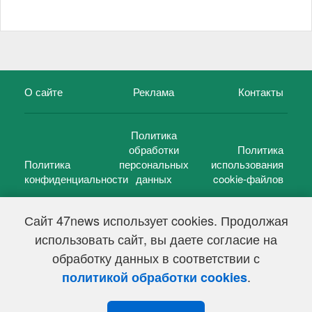
О сайте
Реклама
Контакты
Политика
обработки
Политика
Политика
персональных
использования
конфиденциальности
данных
cookie-файлов
Сайт 47news использует cookies. Продолжая
использовать сайт, вы даете согласие на
©
47 новостей (47 news)
2005 — 2026 г.
обработку данных в соответствии с
Свидетельство о регистрации СМИ Эл № ФС 77-39848, выдано
Федеральной службой по надзору в сфере связи,
.
политикой обработки cookies
информационных технологий и массовых коммуникаций
(Роскомнадзор) от 18 мая 2010г.