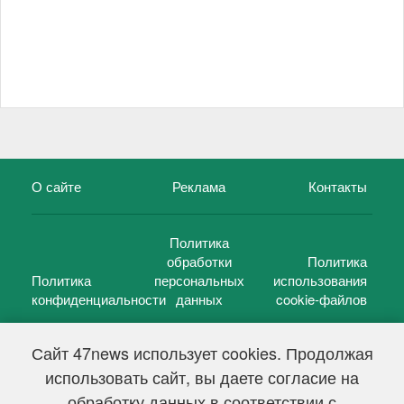
О сайте
Реклама
Контакты
Политика
обработки
Политика
Политика
персональных
использования
конфиденциальности
данных
cookie-файлов
Сайт 47news использует cookies. Продолжая
использовать сайт, вы даете согласие на
©
47 новостей (47 news)
2005 — 2026 г.
обработку данных в соответствии с
Свидетельство о регистрации СМИ Эл № ФС 77-39848, выдано