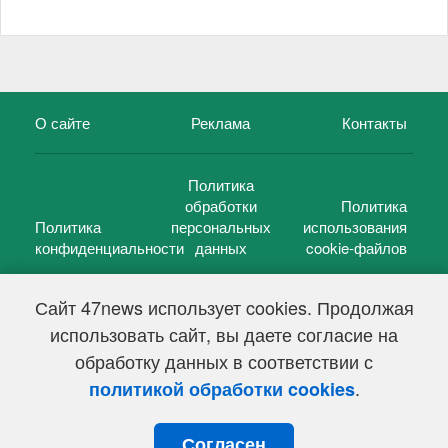
О сайте
Реклама
Контакты
Политика
обработки
Политика
Политика
персональных
использования
конфиденциальности
данных
cookie-файлов
Сайт 47news использует cookies. Продолжая
использовать сайт, вы даете согласие на
©
47 новостей (47 news)
2005 — 2026 г.
обработку данных в соответствии с
Свидетельство о регистрации СМИ Эл № ФС 77-39848, выдано
Федеральной службой по надзору в сфере связи,
.
политикой обработки cookies
информационных технологий и массовых коммуникаций
(Роскомнадзор) от 18 мая 2010г.
Согласен