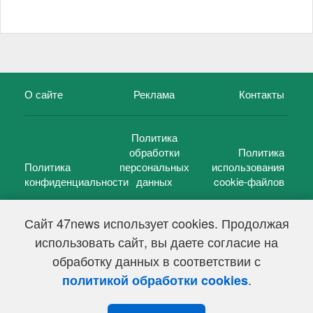
О сайте
Реклама
Контакты
Политика
обработки
Политика
Политика
персональных
использования
конфиденциальности
данных
cookie-файлов
Сайт 47news использует cookies. Продолжая
использовать сайт, вы даете согласие на
©
47 новостей (47 news)
2005 — 2026 г.
обработку данных в соответствии с
Свидетельство о регистрации СМИ Эл № ФС 77-39848, выдано
Федеральной службой по надзору в сфере связи,
.
политикой обработки cookies
информационных технологий и массовых коммуникаций
(Роскомнадзор) от 18 мая 2010г.