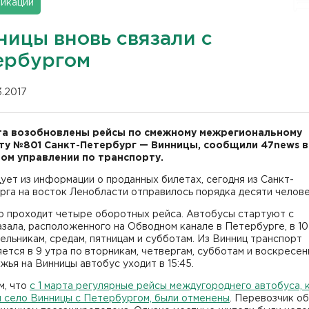
икации
ницы вновь связали с
ербургом
03.2017
рта возобновлены рейсы по смежному межрегиональному
у №801 Санкт-Петербург — Винницы, сообщили 47news в
ом управлении по транспорту.
ует из информации о проданных билетах, сегодня из Санкт-
га на восток Ленобласти отправилось порядка десяти челове
ю проходит четыре оборотных рейса. Автобусы стартуют с
зала, расположенного на Обводном канале в Петербурге, в 10
ельникам, средам, пятницам и субботам. Из Винниц транспорт
ется в 9 утра по вторникам, четвергам, субботам и воскресен
ья на Винницы автобус уходит в 15:45.
м, что
с 1 марта регулярные рейсы междугороднего автобуса,
л село Винницы с Петербургом, были отменены
. Перевозчик о