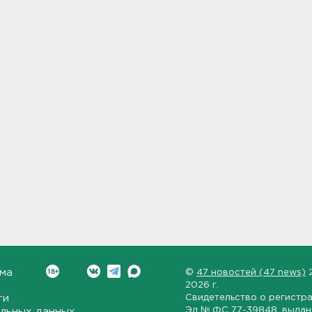
ма
©
47 новостей (47 news)
2026 г.
ти
Свидетельство о регистр
Эл № ФС 77-39848
, выда
льных данных