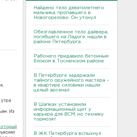
Найдено тело девятилетнего
мальчика, пропавшего в
Новогорелово. Он утонул
Обезглавленное тело дайвера,
погибшего на Ладоге, нашли в
районе Петербурга
Рабочего придавило бетонным
блоком в Тосненском районе
В Петербурге задержали
тайного оружейного мастера –
в квартире силовики нашли
к.
целый арсенал
 утра
В Шапках установили
информационный щит у
ьям. Из
карьера для ВСМ, но технику
тормозят
 который
бъяснял
В ЖК Петербурга вспыхнул