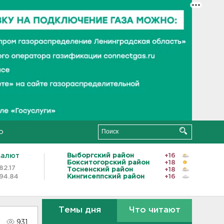
о
валют
Выборгский район
+16
Бокситогорский район
+18
82.17
Тосненский район
+18
94.84
Кингисеппский район
+16
Темы дня
Что читают
931