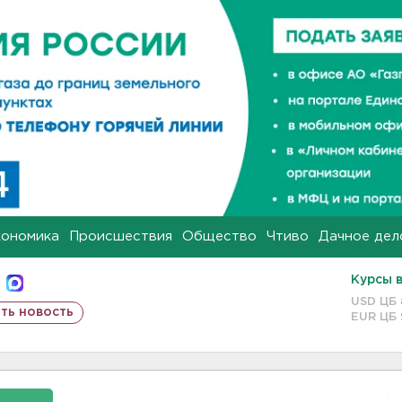
кономика
Происшествия
Общество
Чтиво
Дачное дел
Курсы 
USD ЦБ
ть новость
EUR ЦБ