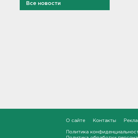
Все новости
Почти 400 за ночь, почти 90 -
за утро - беспилотники
атакуют регионы России
09:23
Комтранс напомнил о
маршрутах «наземки» на
фоне переноса электричек
Московского направления
23:53, 07.08.2026
В Ленобласти и Петербурге
не появилось безопасных для
купания пляжей
23:32, 07.08.2026
Журналистку Гордееву*
хотят объявить в розыск.
О сайте
Контакты
Рекла
Подозревают в фейках об
армии
Политика конфиденциальнос
Политика обработки персона
22:54, 07.08.2026