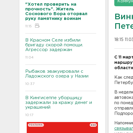
Коммун
"Хотел проверить на
прочность". Житель
Соснового Бора оторвал
Вин
руку памятнику воинам
Пет
11:15
18:15 11.
В Красном Селе избили
бригаду скорой помощи.
Агрессор задержан
С 11 ма
11:04
маршрут
областн
Рыбаков эвакуировали с
Ладожского озера у Назии
Как след
Петербур
10:37
В недел
В Кингисеппе уборщицу
автовока
задержали за кражу денег и
по понед
украшений
отправля
Подпорож
10:17
Напомни
РЕКЛАМА
связыва