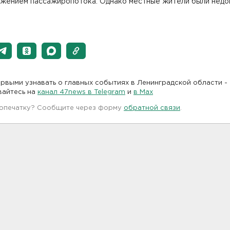
ижением пассажиропотока. Однако местные жители были недо
рвыми узнавать о главных событиях в Ленинградской области -
вайтесь на
канал 47news в Telegram
и
в Maх
 опечатку? Сообщите через форму
обратной связи
.