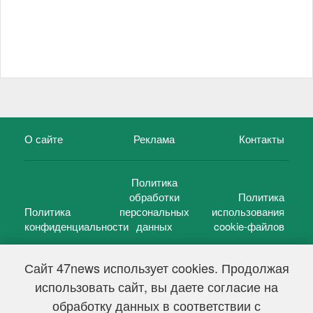
О сайте
Реклама
Контакты
Политика
обработки
Политика
Политика
персональных
использования
конфиденциальности
данных
cookie-файлов
Сайт 47news использует cookies. Продолжая
использовать сайт, вы даете согласие на
©
47 новостей (47 news)
2005 — 2026 г.
обработку данных в соответствии с
Свидетельство о регистрации СМИ Эл № ФС 77-39848, выдано