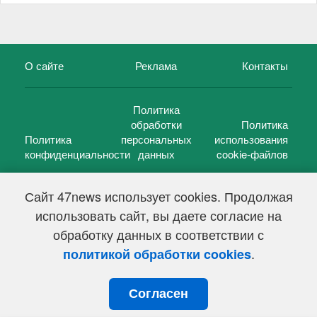
О сайте
Реклама
Контакты
Политика
обработки
Политика
Политика
персональных
использования
конфиденциальности
данных
cookie-файлов
Сайт 47news использует cookies. Продолжая
использовать сайт, вы даете согласие на
©
47 новостей (47 news)
2005 — 2026 г.
обработку данных в соответствии с
Свидетельство о регистрации СМИ Эл № ФС 77-39848, выдано
Федеральной службой по надзору в сфере связи,
.
политикой обработки cookies
информационных технологий и массовых коммуникаций
(Роскомнадзор) от 18 мая 2010г.
Согласен