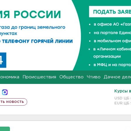
кономика
Происшествия
Общество
Чтиво
Дачное дел
Курсы 
USD ЦБ
ть новость
EUR ЦБ