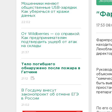
Эконом
Мошенники меняют
общественные USB-зарядки.
Как уберечься от кражи
"Фа
данных
22:02
17:53 08
От Wildberries — со справкой.
Как предпринимателям
Фармпро
подтвердить ущерб от атак
находить
на склады
Леноблас
21:37
директо
Тело погибшего
обнаружено после пожара в
Руководс
Гатчине
объясняе
21:12
"химичес
быть вы
приостан
В Госдуму внесут
препарат
законопроект об отмене ЕГЭ
в России
21:02
По его с