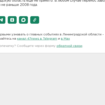
дскую область еще не принято. В любом случае перенос заво
 не раньше 2008 года.
рвыми узнавать о главных событиях в Ленинградской области -
вайтесь на
канал 47news в Telegram
и
в Maх
 опечатку? Сообщите через форму
обратной связи
.