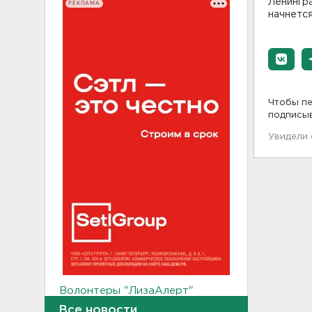
Ленингра
РЕКЛАМА
начнется
Чтобы пе
подписы
Увидели
Волонтеры "ЛизаАлерт"
нашли 320 человек за месяц в
Все новости