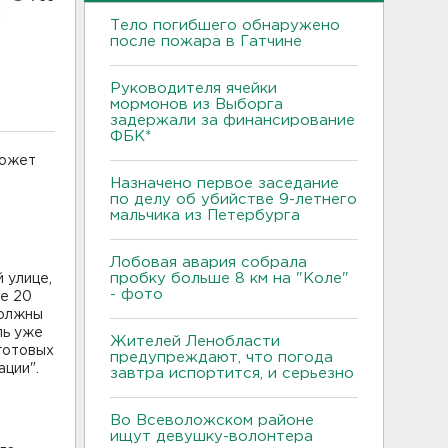
Тело погибшего обнаружено
после пожара в Гатчине
Руководителя ячейки
мормонов из Выборга
задержали за финансирование
ФБК*
может
Назначено первое заседание
по делу об убийстве 9-летнего
мальчика из Петербурга
Лобовая авария собрала
пробку больше 8 км на "Коле"
 улице,
- фото
ее 20
должны
ль уже
Жителей Ленобласти
готовых
предупреждают, что погода
ации".
завтра испортится, и серьезно
Во Всеволожском районе
ищут девушку-волонтера