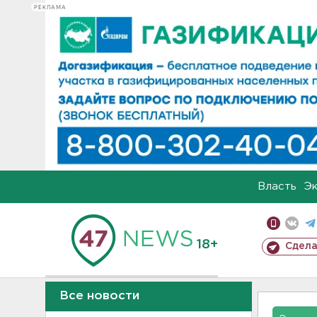
РЕКЛАМА
Власть
Э
18+
Сдела
Все новости