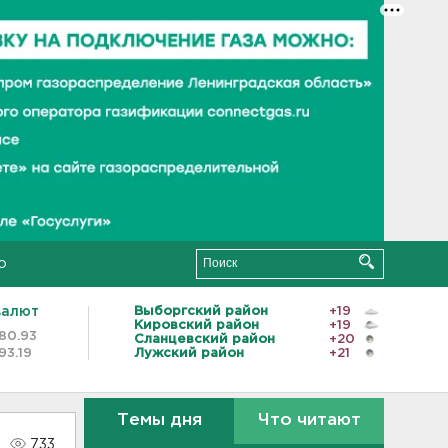
о
валют
Выборгский район
+19
Кировский район
+19
80.93
Сланцевский район
+20
93.19
Лужский район
+21
Темы дня
Что читают
733