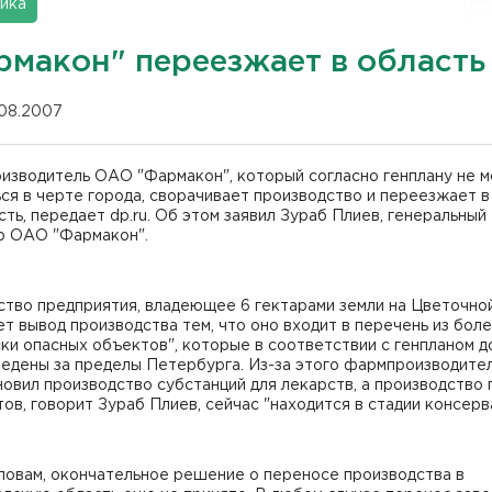
ика
рмакон" переезжает в область
.08.2007
изводитель ОАО "Фармакон", который согласно генплану не 
ся в черте города, сворачивает производство и переезжает в
ть, передает dp.ru. Об этом заявил Зураб Плиев, генеральный
р ОАО "Фармакон".
тво предприятия, владеющее 6 гектарами земли на Цветочной
т вывод производства тем, что оно входит в перечень из бол
ки опасных объектов", которые в соответствии с генпланом 
ведены за пределы Петербурга. Из-за этого фармпроизводите
овил производство субстанций для лекарств, а производство 
ов, говорит Зураб Плиев, сейчас "находится в стадии консерв
ловам, окончательное решение о переносе производства в