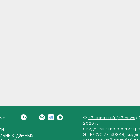
ма
©
47 новостей (47 news)
2026 г.
ти
Свидетельство о регистр
Эл № ФС 77-39848
, выда
льных данных