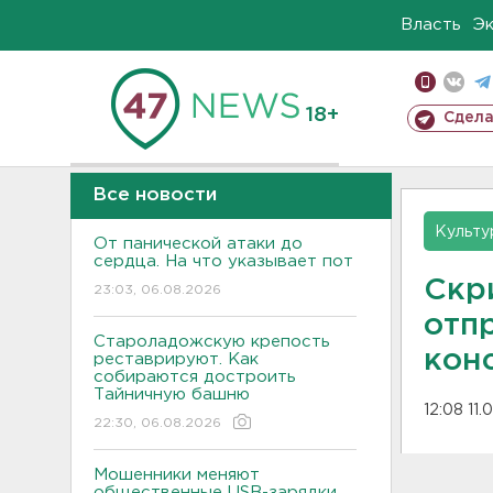
Власть
Э
18+
Сдела
Все новости
Культу
От панической атаки до
сердца. На что указывает пот
Скр
23:03, 06.08.2026
отп
Староладожскую крепость
кон
реставрируют. Как
собираются достроить
Тайничную башню
12:08 11.
22:30, 06.08.2026
Мошенники меняют
общественные USB-зарядки.