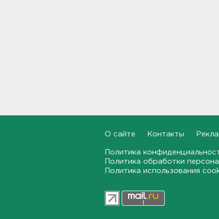
На "Сортавалу" съехались
спасатели и дорожники.
Отрабатывали легенду о
крупном ДТП
17:50, 06.08.2026
В пятницу вузы публикуют
списки. Ленобласть подвела
итоги приемной
кампании-2026
17:36, 06.08.2026
Руководителя ячейки
мормонов из Выборга
О сайте
Контакты
Рекла
задержали за
финансирование ФБК*
Политика конфиденциальнос
17:21, 06.08.2026
Политика обработки персона
Политика использования coo
В Сестрорецке бабахнуло в
гараже, а оказалось - в
нарколаборатории
17:20, 06.08.2026