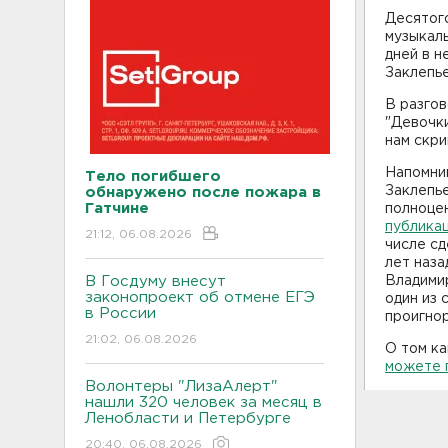
Десятог
музыкаль
дней в н
Заклепье
В разгов
"Девочки
нам скри
Напомним
Тело погибшего
Заклепье
обнаружено после пожара в
Гатчине
полноцен
публикац
21:12, 06.08.2026
числе с
лет наза
В Госдуму внесут
Владими
законопроект об отмене ЕГЭ
один из 
в России
проигно
21:02, 06.08.2026
О том к
можете п
Волонтеры "ЛизаАлерт"
нашли 320 человек за месяц в
Ленобласти и Петербурге
20:40, 06.08.2026