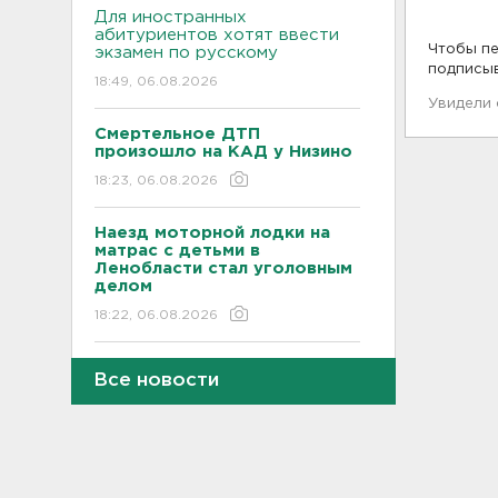
Для иностранных
абитуриентов хотят ввести
Чтобы пе
экзамен по русскому
подписы
18:49, 06.08.2026
Увидели
Смертельное ДТП
произошло на КАД у Низино
18:23, 06.08.2026
Наезд моторной лодки на
матрас с детьми в
Ленобласти стал уголовным
делом
18:22, 06.08.2026
Фермеры в Ленобласти
Все новости
смогут получить до 8 млн
рублей на развитие
хозяйства
18:07, 06.08.2026