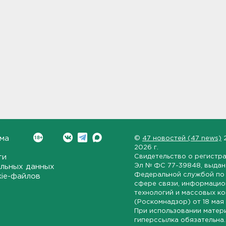
ма
©
47 новостей (47 news)
2026 г.
ти
Свидетельство о регистр
Эл № ФС 77-39848
, выда
льных данных
Федеральной службой по 
kie-файлов
сфере связи, информаци
технологий и массовых к
(Роскомнадзор) от
18 мая
При использовании матер
гиперссылка обязательна.