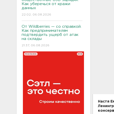
Как уберечься от кражи
данных
22:02, 06.08.2026
От Wildberries — со справкой.
Как предпринимателям
подтвердить ущерб от атак
на склады
21:37, 06.08.2026
РЕКЛАМА
Настя Е
Ленингр
консерв