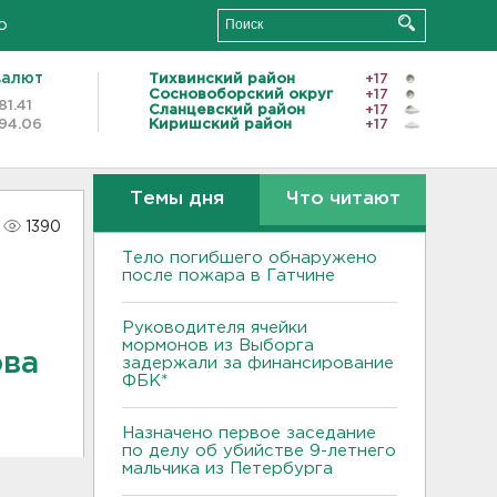
о
валют
Тихвинский район
+17
Сосновоборский округ
+17
81.41
Сланцевский район
+17
94.06
Киришский район
+17
Темы дня
Что читают
1390
Тело погибшего обнаружено
после пожара в Гатчине
Руководителя ячейки
мормонов из Выборга
ова
задержали за финансирование
ФБК*
Назначено первое заседание
по делу об убийстве 9-летнего
мальчика из Петербурга