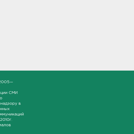
2005—
ации СМИ
но
надзору в
онных
оммуникаций
 2010г.
иалов