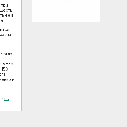
 при
 шесть
ть ее в
а.
ится.
казала
 могла
, в том
 150
рга
иенко и
ке
вы