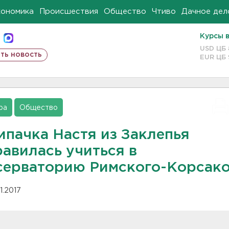
кономика
Происшествия
Общество
Чтиво
Дачное дел
Курсы 
USD ЦБ
ть новость
EUR ЦБ
ра
Общество
ипачка Настя из Заклепья
равилась учиться в
серваторию Римского-Корсак
01.2017