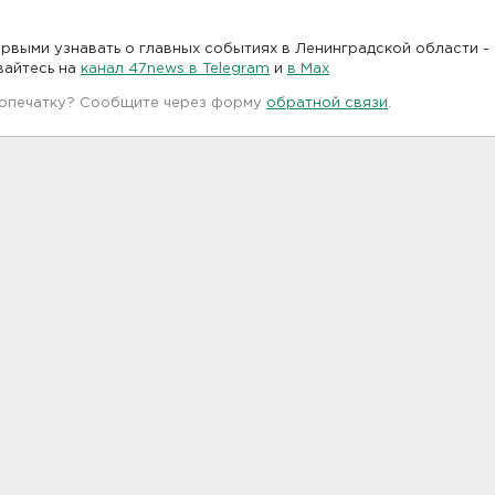
рвыми узнавать о главных событиях в Ленинградской области -
вайтесь на
канал 47news в Telegram
и
в Maх
 опечатку? Сообщите через форму
обратной связи
.