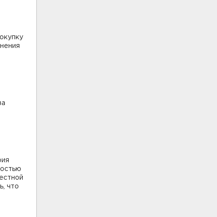
покупку
мнения
за
й
рия
мостью
местной
ь, что