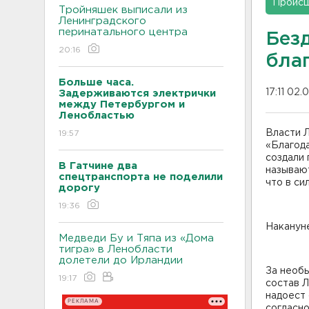
Проис
Тройняшек выписали из
Ленинградского
перинатального центра
Без
20:16
бла
Больше часа.
17:11 02
Задерживаются электрички
между Петербургом и
Ленобластью
Власти 
19:57
«Благода
создали 
В Гатчине два
называют
спецтранспорта не поделили
что в с
дорогу
19:36
Накануне
Медведи Бу и Тяпа из «Дома
тигра» в Ленобласти
долетели до Ирландии
За необы
19:17
состав Л
надоест 
РЕКЛАМА
согласно