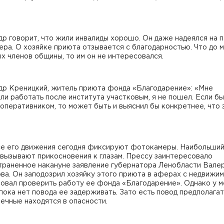
р говорит, что жили инвалиды хорошо. Он даже надеялся на 
ра. О хозяйке приюта отзывается с благодарностью. Что до 
х членов общины, то им он не интересовался.
др Креницкий, житель приюта фонда «Благодарение»: «Мне
ли работать после института участковым, я не пошел. Если бы
оперативником, то может быть и выяснил бы конкретнее, что 
се его движения сегодня фиксируют фотокамеры. Наибольши
вызывают прикосновения к глазам. Прессу заинтересовало
траненное накануне заявление губернатора Ленобласти Вале
ва. Он заподозрил хозяйку этого приюта в аферах с недвижи
овал проверить работу ее фонда «Благодарение». Однако у 
пока нет повода ее задерживать. Зато есть повод предполагат
ечные находятся в опасности.