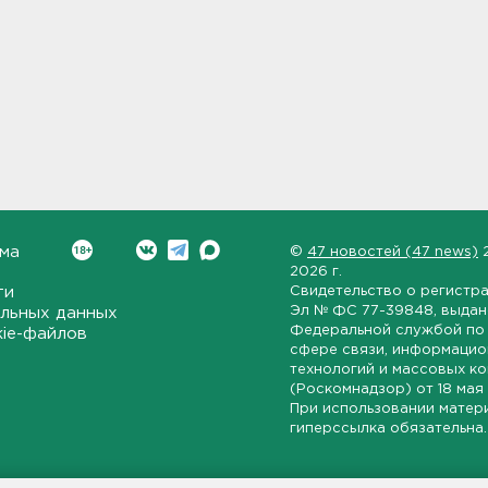
ма
©
47 новостей (47 news)
2026 г.
ти
Свидетельство о регистр
Эл № ФС 77-39848
, выда
льных данных
Федеральной службой по 
kie-файлов
сфере связи, информаци
технологий и массовых к
(Роскомнадзор) от
18 мая
При использовании матер
гиперссылка обязательна.