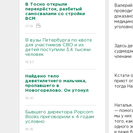
В Тосно открыли
Валерий
перекрёсток, разбитый
проводит
самосвалами со стройки
доказано
ВСМ
медицинс
17:19
уголовно
В вузы Петербурга по квоте
для участников СВО и их
Здесь де
детей поступили 3,4 тысячи
судмедэк
человек
членами 
16:57
Кстати о
Найдено тело
девятилетнего мальчика,
приют оп
пропавшего в
тогда На
Новогорелово. Он утонул
16:41
Наталья
— помога
Бывшего директора Popcorn
мы у них
Books приговорили к 4 годам
условно
того, ка
одного э
16:16
и даже б