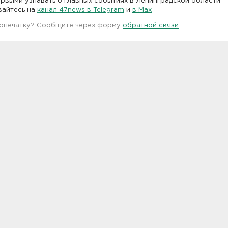
рвыми узнавать о главных событиях в Ленинградской области -
вайтесь на
канал 47news в Telegram
и
в Maх
 опечатку? Сообщите через форму
обратной связи
.