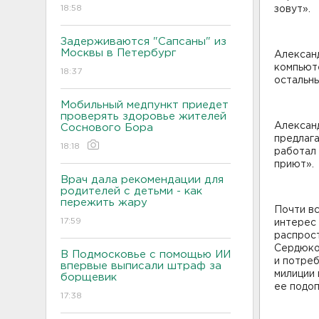
18:58
зовут».
Задерживаются "Сапсаны" из
Москвы в Петербург
Александ
компьюте
18:37
остальны
Мобильный медпункт приедет
проверять здоровье жителей
Алексан
Соснового Бора
предлага
18:18
работал 
приют».
Врач дала рекомендации для
родителей с детьми - как
пережить жару
Почти в
17:59
интерес 
распрос
Сердюко
В Подмосковье с помощью ИИ
и потреб
впервые выписали штраф за
милиции 
борщевик
ее подоп
17:38