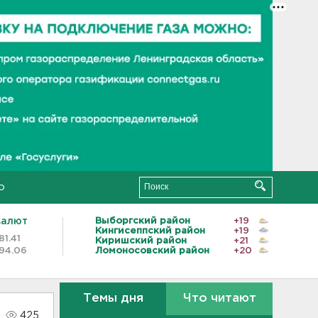
о
валют
Выборгский район
+19
Кингисеппский район
+19
81.41
Киришский район
+21
94.06
Ломоносовский район
+20
Темы дня
Что читают
425