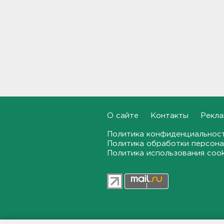
партию "Яблоко" с выборов
14:31
Рабочего придавило
бетонным блоком в
Тосненском районе
14:25
Дачников ждет реверс на
"Скандинавии"
14:18
О сайте
Контакты
Рекла
Политика конфиденциальнос
В Петербурге задержали
Политика обработки персона
тайного оружейного мастера
Политика использования coo
– в квартире силовики нашли
целый арсенал
14:07
Минтранс предлагает
включить защиту трасс от
БПЛА в перечень дорожных
работ