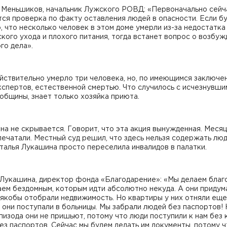
 Меньшиков, начальник Лужского РОВД: «Первоначально сейч
ся проверка по факту оставления людей в опасности. Если б
, что несколько человек в этом доме умерли из-за недостатка
кого ухода и плохого питания, тогда встанет вопрос о возбуж
го дела».
йствительно умерло три человека, но, по имеющимся заключе
спертов, естественной смертью. Что случилось с исчезнувши
общины, знает только хозяйка приюта.
на не скрывается. Говорит, что эта акция вынужденная. Месяц
ечатали. Местный суд решил, что здесь нельзя содержать люд
талья Лукашина просто переселила инвалидов в палатки.
 Лукашина, директор фонда «Благодарение»: «Мы делаем благ
ем бездомным, которым идти абсолютно некуда. А они придума
 якобы отобрали недвижимость. Но квартиры у них отняли еще
к они поступали в больницы. Мы забрали людей без паспортов! 
пизода они не пришьют, потому что люди поступили к нам без 
ез паспортов. Сейчас мы будем делать им документы, потому ч