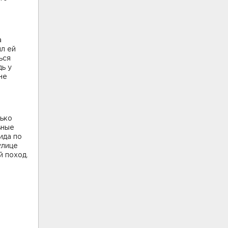
а
л ей
ься
дь у
не
лько
ьные
ида по
улице
й поход.