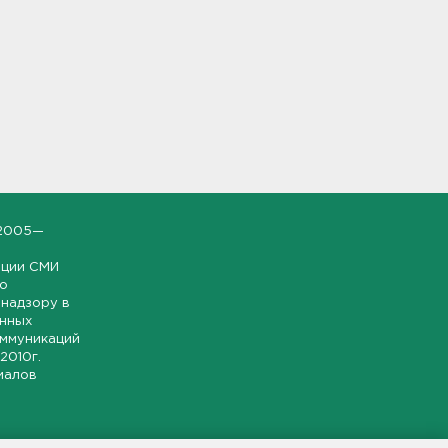
2005—
ации СМИ
но
надзору в
онных
оммуникаций
 2010г.
иалов