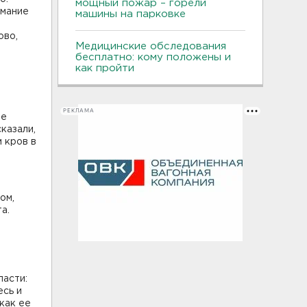
мощный пожар – горели
имание
машины на парковке
ово,
Медицинские обследования
бесплатно: кому положены и
как пройти
РЕКЛАМА
ле
казали,
 кров в
ом,
а.
ласти:
есь и
как ее