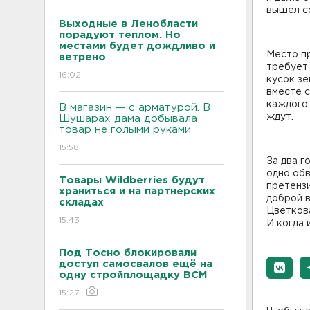
вышел с
Выходные в Ленобласти
порадуют теплом. Но
местами будет дождливо и
Место п
ветрено
требует 
16:02
кусок зе
вместе с
каждого 
В магазин — с арматурой. В
ждут.
Шушарах дама добывала
товар не голыми руками
15:58
За два г
одно об
Товары Wildberries будут
претензи
храниться и на партнерских
доброй в
складах
Цветкова
15:43
И когда 
Под Тосно блокировали
доступ самосвалов ещё на
одну стройплощадку ВСМ
15:27