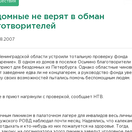
шествия
домные не верят в обман
готворителей
.08.2007
Ленинградской области устроили тотальную проверку фонда
рение». В одном из домов в поселке Осьмино благотворители
приют для бездомных из Петербурга. Однако областные чинов
 заведение едва ли не концлагерем, а руководство фонда уве
илу своих возможностей пытались помочь беспомощным людям.
 в приют нагрянули с проверкой, сообщает НТВ.
чным пикником в палаточном лагере для инвалидов весь личны
ужского РОВД наблюдал почти месяц. Надеялись, что калекам
отдыхать и кто-нибудь из них пожалуется на здоровье. Тогда,
 закону, на организатора этого пикника заведут уголовное дел