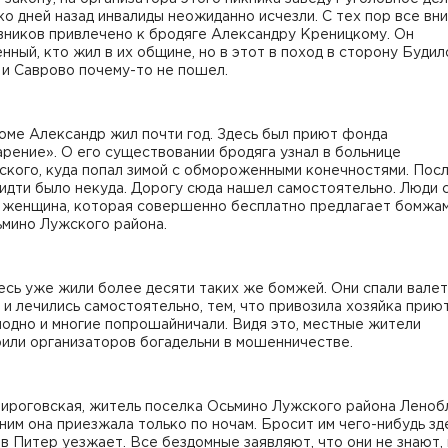
о дней назад инвалиды неожиданно исчезли. С тех пор все вн
вников привлечено к бродяге Александру Креницкому. Он
нный, кто жил в их общине, но в этот в поход в сторону Будил
и Саврово почему-то не пошел.
оме Александр жил почти год. Здесь был приют фонда
рение». О его существовании бродяга узнал в больнице
ского, куда попал зимой с обмороженными конечностями. Пос
идти было некуда. Дорогу сюда нашел самостоятельно. Люди с
ь женщина, которая совершенно бесплатно предлагает бомжам
ьмино Лужского района.
есь уже жили более десяти таких же бомжей. Они спали валет
 и лечились самостоятельно, тем, что привозила хозяйка приют
одно и многие попрошайничали. Видя это, местные жители
или организаторов богадельни в мошенничестве.
ироговская, житель поселка Осьмино Лужского района Леноб
ним она приезжала только по ночам. Бросит им чего-нибудь зд
в Питер уезжает. Все бездомные заявляют, что они не знают, 