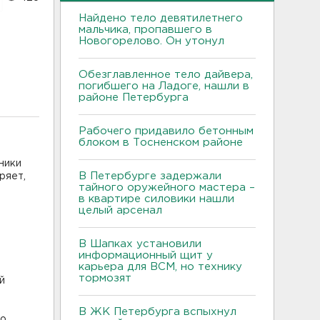
Найдено тело девятилетнего
мальчика, пропавшего в
Новогорелово. Он утонул
Обезглавленное тело дайвера,
погибшего на Ладоге, нашли в
районе Петербурга
Рабочего придавило бетонным
блоком в Тосненском районе
ники
В Петербурге задержали
ряет,
тайного оружейного мастера –
в квартире силовики нашли
целый арсенал
В Шапках установили
информационный щит у
карьера для ВСМ, но технику
тормозят
й
В ЖК Петербурга вспыхнул
о.