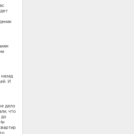
ас
удет
дении
ниям
ми
 назад
ей. И
ое дело
ли, что
 до
Ни
квартир
то