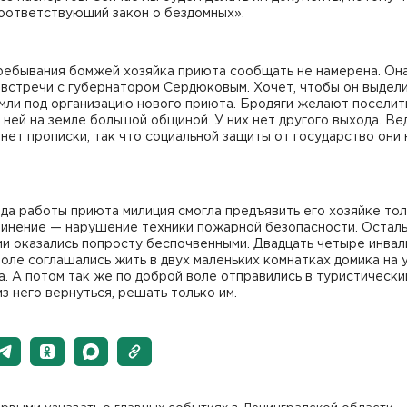
оответствующий закон о бездомных».
ребывания бомжей хозяйка приюта сообщать не намерена. Он
встречи с губернатором Сердюковым. Хочет, чтобы он выдели
мли под организацию нового приюта. Бродяги желают поселит
 ней на земле большой общиной. У них нет другого выхода. Ве
нет прописки, так что социальной защиты от государство они 
ода работы приюта милиция смогла предъявить его хозяйке то
винение — нарушение техники пожарной безопасности. Остал
и оказались попросту беспочвенными. Двадцать четыре инвал
оле соглашались жить в двух маленьких комнатках домика на 
. А потом так же по доброй воле отправились в туристически
из него вернуться, решать только им.