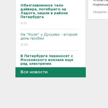
Чтобы пе
подписы
Обезглавленное тело
дайвера, погибшего на
Увидели
Ладоге, нашли в районе
Петербурга
15:12
На "Коле" у Дусьево - второй
день пробки
15:06
В Петербурге переносят с
Московского вокзала еще
ряд электричек
15:00
Все новости
Работника почты в Рябово
обвиняют в присвоении 400
тысяч рублей
14:46
Верховный суд просят снять