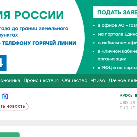
кономика
Происшествия
Общество
Чтиво
Дачное дел
Курсы 
USD ЦБ
ть новость
EUR ЦБ