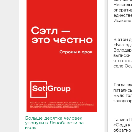
Нескольк
операти
единстве
Исаково 
В этом д
«Благода
Володар
выписки 
что ест
селе Ос
Тогда зд
питались
Было гол
заподозр
Больше десятка человек
Галина П
утонули в Ленобласти за
«Сюда к 
июль
обратно 