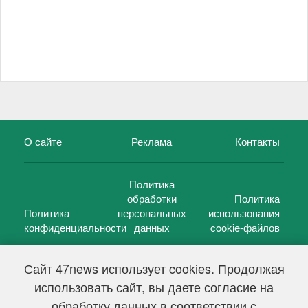
О сайте
Реклама
Контакты
Политика
обработки
Политика
Политика
персональных
использования
конфиденциальности
данных
cookie-файлов
Сайт 47news использует cookies. Продолжая
использовать сайт, вы даете согласие на
©
47 новостей (47 news)
2005 — 2026 г.
обработку данных в соответствии с
Свидетельство о регистрации СМИ Эл № ФС 77-39848, выдано