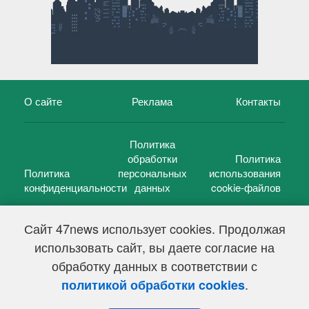
О сайте
Реклама
Контакты
Политика
обработки
Политика
Политика
персональных
использования
конфиденциальности
данных
cookie-файлов
Сайт 47news использует cookies. Продолжая
использовать сайт, вы даете согласие на
©
47 новостей (47 news)
2005 — 2026 г.
обработку данных в соответствии с
Свидетельство о регистрации СМИ Эл № ФС 77-39848, выдано
Федеральной службой по надзору в сфере связи,
.
политикой обработки cookies
информационных технологий и массовых коммуникаций
(Роскомнадзор) от 18 мая 2010г.