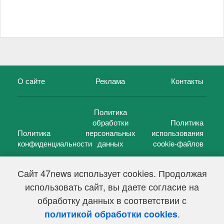
О сайте
Реклама
Контакты
Политика
обработки
Политика
Политика
персональных
использования
конфиденциальности
данных
cookie-файлов
Сайт 47news использует cookies. Продолжая
использовать сайт, вы даете согласие на
©
47 новостей (47 news)
2005 — 2026 г.
обработку данных в соответствии с
Свидетельство о регистрации СМИ Эл № ФС 77-39848, выдано
Федеральной службой по надзору в сфере связи,
.
политикой обработки cookies
информационных технологий и массовых коммуникаций