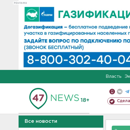
РЕКЛАМА
Власть
Э
18+
Сдела
Все новости