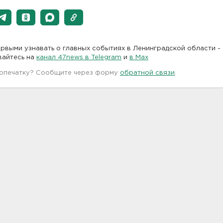
рвыми узнавать о главных событиях в Ленинградской области -
вайтесь на
канал 47news в Telegram
и
в Maх
 опечатку? Сообщите через форму
обратной связи
.