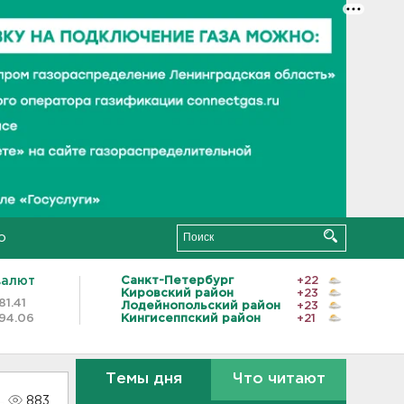
о
валют
Санкт-Петербург
+22
Кировский район
+23
81.41
Лодейнопольский район
+23
94.06
Кингисеппский район
+21
Темы дня
Что читают
883