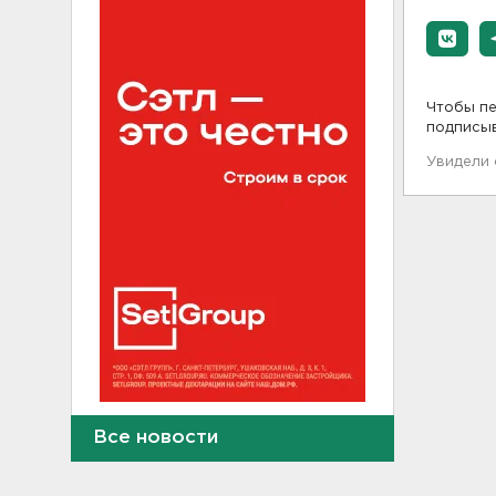
Чтобы пе
подписы
Увидели
В Петербурге переносят с
Все новости
Московского вокзала еще
ряд электричек
15:00