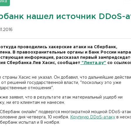
ика
рбанк нашел источник DDoS-а
11.2016
 откуда проводились хакерские атаки на Сбербанк,
лена. В правоохранительные органы и Банк России напр
ствующая информация, рассказал первый зампредседат
ия Сбербанка Лев Хасис, сообщает
"Лента.ру"
со ссылко
 страны Хасис не указал. Он добавил, что дальнейшие действ
 от решений государственной власти, "поскольку это уже
дарственные отношения".
кже заявил, что в результате атак материальный ущерб ни
у, ни его клиентам не нанесен.
"Сбербанк онлайн" подвергся многократной мощной DDoS-атак
оловине дня четверга, 10 ноября.
Крупную DDoS-атаку
в неск
бербанк испытал и 8 ноября.