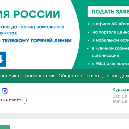
кономика
Происшествия
Общество
Чтиво
Дачное дел
Курсы 
USD ЦБ
ть новость
EUR ЦБ