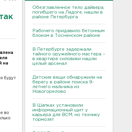
Обезглавленное тело дайвера,
погибшего на Ладоге, нашли в
так
районе Петербурга
Рабочего придавило бетонным
блоком в Тосненском районе
В Петербурге задержали
авлена
тайного оружейного мастера –
еля
в квартире силовики нашли
й на
целый арсенал
Детские вещи обнаружили на
ия будут
берегу в районе поиска 9-
летнего мальчика из
Новогорелово
В Шапках установили
информационный щит у
е во
карьера для ВСМ, но технику
олько
тормозят