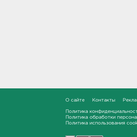
Работника почты в Рябово
обвиняют в присвоении 400
тысяч рублей
14:46
Верховный суд просят снять
партию "Яблоко" с выборов
14:31
Рабочего придавило
бетонным блоком в
Тосненском районе
14:25
О сайте
Контакты
Рекла
Дачников ждет реверс на
"Скандинавии"
Политика конфиденциальнос
Политика обработки персона
14:18
Политика использования coo
В Петербурге задержали
тайного оружейного мастера