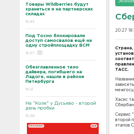
Эконом
Товары Wildberries будут
храниться и на партнерских
складах
Сбе
15:43
20:27 18.
Под Тосно блокировали
доступ самосвалов ещё на
одну стройплощадку ВСМ
Страна,
15:27
установ
соответ
правлен
Обезглавленное тело
ТАСС.
дайвера, погибшего на
Ладоге, нашли в районе
Название
Петербурга
зависеть
15:12
межгосу
Хасис та
На "Коле" у Дусьево - второй
Сбербанк
день пробки
Сервис 
15:06
второй п
этапов С
РЕКЛАМА