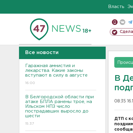
Власть
Э
18+
Сдела
Все новости
Проис
Гаражная амнистия и
лекарства. Какие законы
вступают в силу в августе
В Д
16:00
под
В Белгородской области при
08:35 16.
атаке БПЛА ранены трое, на
Ильском НПЗ число
пострадавших выросло до
шести
ДТП с к
15:37
поздним
сообща