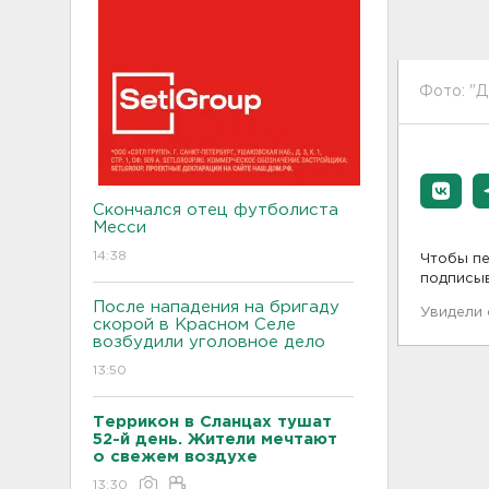
Фото: "Д
Скончался отец футболиста
Месси
14:38
Чтобы пе
подписы
После нападения на бригаду
Увидели
скорой в Красном Селе
возбудили уголовное дело
13:50
Террикон в Сланцах тушат
52-й день. Жители мечтают
о свежем воздухе
13:30