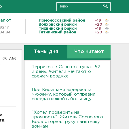
о
валют
Ломоносовский район
+19
Волховский район
+20
82.17
Тихвинский район
+18
94.84
Гатчинский район
+20
Темы дня
Что читают
736
Террикон в Сланцах тушат 52-
й день. Жители мечтают о
свежем воздухе
Под Киришами задержали
мужчину, который отправил
соседа палкой в больницу
"Хотел проверить на
не
прочность". Житель Соснового
ти,
Бора оторвал руку памятнику
воинам