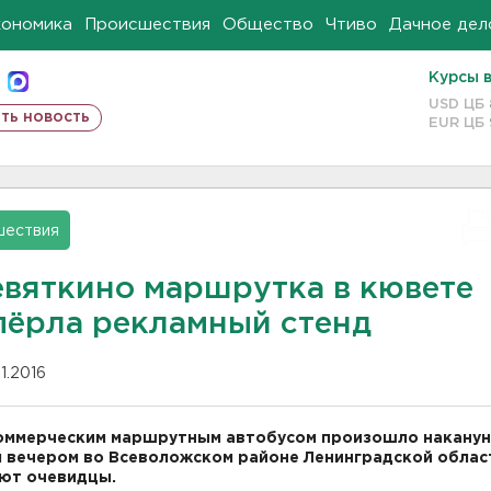
кономика
Происшествия
Общество
Чтиво
Дачное дел
Курсы 
USD ЦБ
ть новость
EUR ЦБ
шествия
евяткино маршрутка в кювете
пёрла рекламный стенд
11.2016
оммерческим маршрутным автобусом произошло накану
 вечером во Всеволожском районе Ленинградской облас
ют очевидцы.