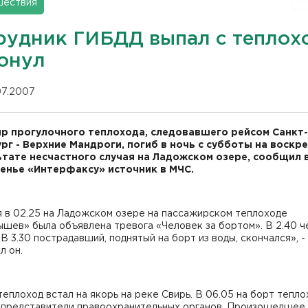
шествия
рудник ГИБДД выпал с теплох
тонул
.07.2007
р прогулочного теплохода, следовавшего рейсом Санкт-
рг - Верхние Мандроги, погиб в ночь с субботы на воскр
ьтате несчастного случая на Ладожском озере, сообщил 
енье «Интерфаксу» источник в МЧС.
я в 02.25 на Ладожском озере на пассажирском теплоходе
шев» была объявлена тревога «Человек за бортом». В 2.40 ч
 В 3.30 пострадавший, поднятый на борт из воды, скончался», -
л он.
теплоход встал на якорь на реке Свирь. В 06.05 на борт тепло
 представители правоохранительных органов. Произошедшее