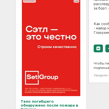
РЕКЛАМА
расследу
за борт,
Как соо
- майор
Глазухин
Чтобы пе
подписы
Увидели
Тело погибшего
обнаружено после пожара в