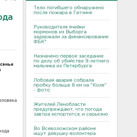
Тело погибшего обнаружено
после пожара в Гатчине
ода
Руководителя ячейки
мормонов из Выборга
задержали за финансирование
ФБК*
Назначено первое заседание
по делу об убийстве 9-летнего
есенье
мальчика из Петербурга
в
Лобовая авария собрала
пробку больше 8 км на "Коле"
- фото
еловека
Жителей Ленобласти
предупреждают, что погода
завтра испортится, и серьезно
Во Всеволожском районе
хода
ищут девушку-волонтера