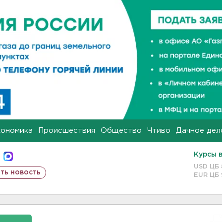
кономика
Происшествия
Общество
Чтиво
Дачное дел
Курсы 
USD ЦБ
ть новость
EUR ЦБ