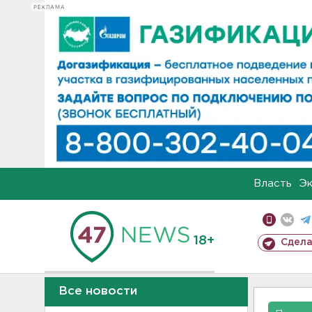
РЕКЛАМА
Власть
Э
18+
Сдела
Все новости