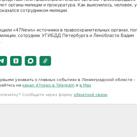
ют органы милиции и прокуратура. Как выяснилось, человек, 
 оказался сотрудником милиции.
бщили «47News» источники в правоохранительных органах, по
 милиции, сотрудник УГИБДД Петербурга и Ленобласти Вадим
.
рвыми узнавать о главных событиях в Ленинградской области -
вайтесь на
канал 47news в Telegram
и
в Maх
 опечатку? Сообщите через форму
обратной связи
.