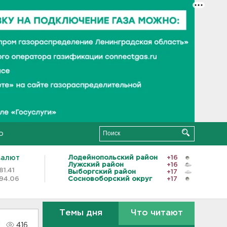
о
валют
Лодейнопольский район
+16
Лужский район
+16
81.41
Выборгский район
+17
94.06
Сосновоборский округ
+17
Темы дня
Что читают
416