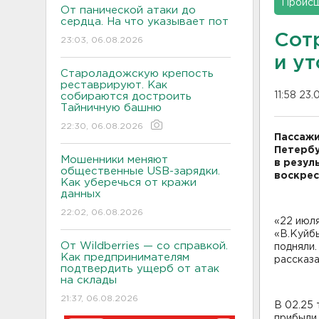
Проис
От панической атаки до
сердца. На что указывает пот
Сот
23:03, 06.08.2026
и у
Староладожскую крепость
реставрируют. Как
11:58 23
собираются достроить
Тайничную башню
22:30, 06.08.2026
Пассажи
Петербу
Мошенники меняют
в резул
общественные USB-зарядки.
воскрес
Как уберечься от кражи
данных
22:02, 06.08.2026
«22 июл
«В.Куйбы
От Wildberries — со справкой.
подняли.
Как предпринимателям
рассказа
подтвердить ущерб от атак
на склады
21:37, 06.08.2026
В 02.25 
прибыли