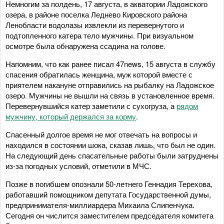
Немногим за полдень, 17 августа, в акватории Ладожского
озера, в районе поселка Леднево Кировского района
Ленобласти водолазы извлекли из перевернутого и
подтопленного катера тело мужчины. При визуальном
осмотре была обнаружена ссадина на голове.
Напомним, что как ранее писал 47news, 15 августа в службу
спасения обратилась женщина, муж которой вместе с
приятелем накануне отправились на рыбалку на Ладожское
озеро. Мужчины не вышли на связь в установленное время.
Перевернувшийся катер заметили с сухогруза, а
рядом
мужчину, который держался за корму
.
Спасенный долгое время не мог отвечать на вопросы и
находился в состоянии шока, сказав лишь, что был не один.
На следующий день спасательные работы были затруднены
из-за погодных условий, отметили в МЧС.
Позже в погибшем опознали 50-летнего Геннадия Терехова,
работавший помощником депутата Государственной думы,
предпринимателя-миллиардера Михаила Слипенчука.
Сегодня он числится заместителем председателя комитета