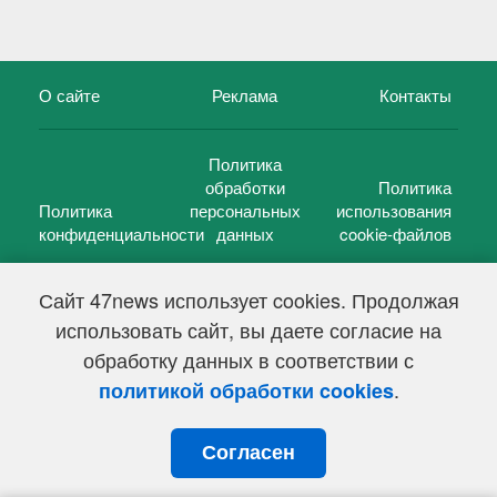
О сайте
Реклама
Контакты
Политика
обработки
Политика
Политика
персональных
использования
конфиденциальности
данных
cookie-файлов
Сайт 47news использует cookies. Продолжая
использовать сайт, вы даете согласие на
©
47 новостей (47 news)
2005 — 2026 г.
обработку данных в соответствии с
Свидетельство о регистрации СМИ Эл № ФС 77-39848, выдано
Федеральной службой по надзору в сфере связи,
.
политикой обработки cookies
информационных технологий и массовых коммуникаций
(Роскомнадзор) от 18 мая 2010г.
Согласен