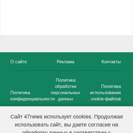
О сайте
Реклама
Контакты
Политика
обработки
Политика
Политика
персональных
использования
конфиденциальности
данных
cookie-файлов
Сайт 47news использует cookies. Продолжая
использовать сайт, вы даете согласие на
©
47 новостей (47 news)
2005 — 2026 г.
обработку данных в соответствии с
Свидетельство о регистрации СМИ Эл № ФС 77-39848, выдано