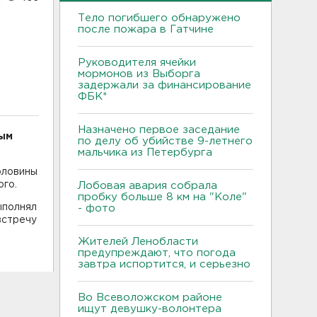
Тело погибшего обнаружено
после пожара в Гатчине
Руководителя ячейки
мормонов из Выборга
задержали за финансирование
ФБК*
Назначено первое заседание
вым
по делу об убийстве 9-летнего
мальчика из Петербурга
оловины
ого.
Лобовая авария собрала
пробку больше 8 км на "Коле"
ыполнял
- фото
встречу
Жителей Ленобласти
предупреждают, что погода
завтра испортится, и серьезно
Во Всеволожском районе
ищут девушку-волонтера