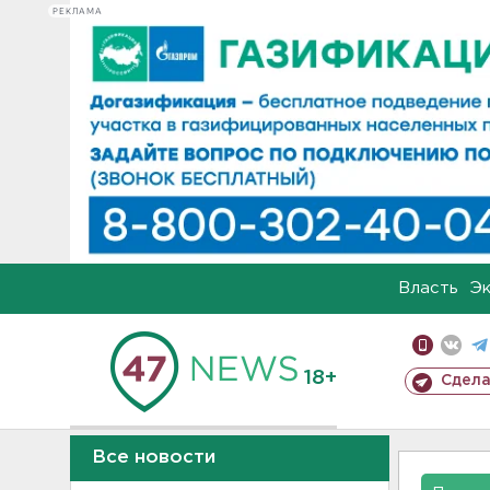
РЕКЛАМА
Власть
Э
18+
Сдела
Все новости