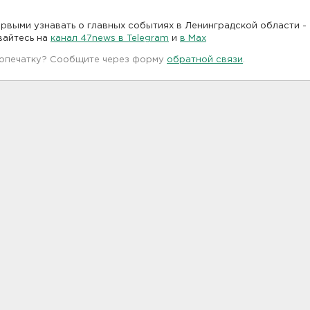
рвыми узнавать о главных событиях в Ленинградской области -
вайтесь на
канал 47news в Telegram
и
в Maх
 опечатку? Сообщите через форму
обратной связи
.