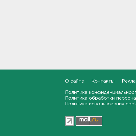
На "Сортавалу" съехались
спасатели и дорожники.
Отрабатывали легенду о
крупном ДТП
17:50
В пятницу вузы публикуют
списки. Ленобласть подвела
итоги приемной
кампании-2026
17:36
О сайте
Контакты
Рекла
Руководителя ячейки
мормонов из Выборга
Политика конфиденциальнос
задержали за
Политика обработки персона
финансирование ФБК*
Политика использования coo
17:21
В Сестрорецке бабахнуло в
гараже, а оказалось - в
нарколаборатории