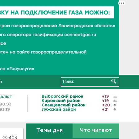
о
валют
Выборгский район
+19
Кировский район
+19
80.93
Сланцевский район
+20
93.19
Лужский район
+21
Темы дня
Что читают
403