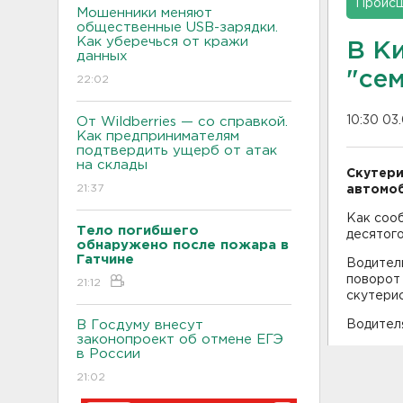
Проис
Мошенники меняют
общественные USB-зарядки.
Как уберечься от кражи
В К
данных
"се
22:02
10:30 03
От Wildberries — со справкой.
Как предпринимателям
подтвердить ущерб от атак
на склады
Скутери
21:37
автомоб
Как со
Тело погибшего
десятого
обнаружено после пожара в
Гатчине
Водител
поворот 
21:12
скутерис
В Госдуму внесут
Водителя
законопроект об отмене ЕГЭ
в России
21:02