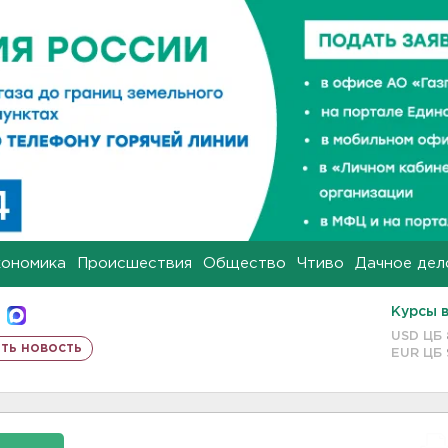
кономика
Происшествия
Общество
Чтиво
Дачное дел
Курсы 
USD ЦБ
ть новость
EUR ЦБ