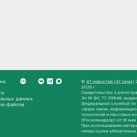
ма
©
47 новостей (47 news)
2026 г.
ти
Свидетельство о регистр
Эл № ФС 77-39848
, выда
льных данных
Федеральной службой по 
kie-файлов
сфере связи, информаци
технологий и массовых к
(Роскомнадзор) от
18 мая
При использовании матер
гиперссылка обязательна.