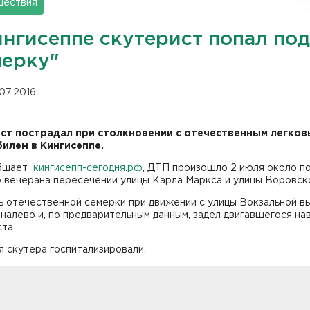
шествия
ингисеппе скутерист попал под
мерку"
.07.2016
ст пострадал при столкновении с отечественным легко
илем в Кингисеппе.
общает
кингисепп-сегодня.рф
, ДТП произошло 2 июля около п
 вечерана пересечении улицы Карла Маркса и улицы Воровск
ь отечественной семерки при движении с улицы Вокзальной в
налево и, по предварительным данным, задел двигавшегося на
та.
 скутера госпитализировали.