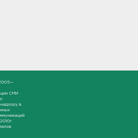
2005—
ации СМИ
но
надзору в
онных
оммуникаций
 2010г.
иалов