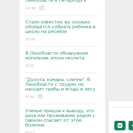
Ленобласти и Петербурге
20:40
Стало известно, во сколько
обойдется собрать ребенка в
школу на ресейле
20:18
В Ленобласти обнаружили
могильник эпохи неолита
19:55
"Духота, комары, слепни". В
Ленобласти с трудом, но
находят грибы и ягоды в лесу
19:36
Ученые пришли к выводу, что
дача или проживание рядом с
парком спасает от этой
болезни
19:07