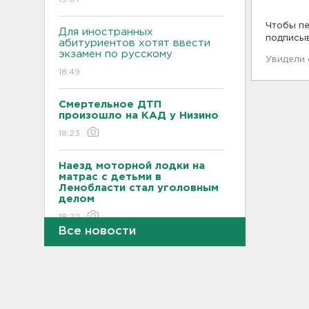
Чтобы пе
Для иностранных
подписы
абитуриентов хотят ввести
экзамен по русскому
Увидели
18:49
Смертельное ДТП
произошло на КАД у Низино
18:23
Наезд моторной лодки на
матрас с детьми в
Ленобласти стал уголовным
делом
18:22
Все новости
Фермеры в Ленобласти
смогут получить до 8 млн
рублей на развитие
хозяйства
18:07