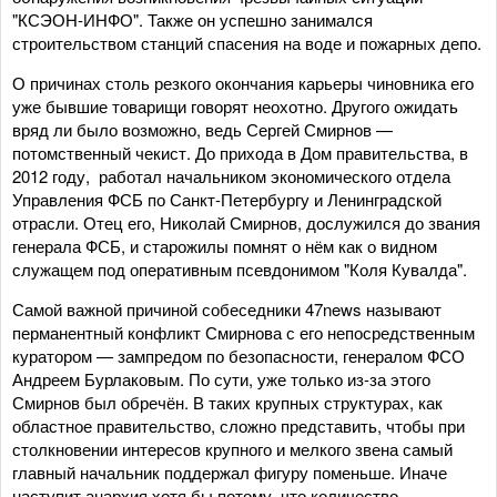
"КСЭОН-ИНФО". Также он успешно занимался
строительством станций спасения на воде и пожарных депо.
О причинах столь резкого окончания карьеры чиновника его
уже бывшие товарищи говорят неохотно. Другого ожидать
вряд ли было возможно, ведь Сергей Смирнов —
потомственный чекист. До прихода в Дом правительства, в
2012 году, работал начальником экономического отдела
Управления ФСБ по Санкт-Петербургу и Ленинградской
отрасли. Отец его, Николай Смирнов, дослужился до звания
генерала ФСБ, и старожилы помнят о нём как о видном
служащем под оперативным псевдонимом "Коля Кувалда".
Самой важной причиной собеседники 47news называют
перманентный конфликт Смирнова с его непосредственным
куратором — зампредом по безопасности, генералом ФСО
Андреем Бурлаковым. По сути, уже только из-за этого
Смирнов был обречён. В таких крупных структурах, как
областное правительство, сложно представить, чтобы при
столкновении интересов крупного и мелкого звена самый
главный начальник поддержал фигуру поменьше. Иначе
наступит анархия хотя бы потому, что количество