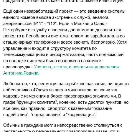
продавать, чтобы хоть как-то отбить сложные инвестиции.
Ещё один незаработавший проект — это введение системы
единого номера вызова экстренных служб, аналога
американской "911" - "112". Если в Москве и Санкт-
Петербурге в службу спасения давно можно дозвониться
легко, то в Ленобласти система толком не заработала, а со
стационарных телефонов и вовсе звонить бесполезно. Хотя
управление и входит в структуру комитета по
телекоммуникациям и информатизации, часть полномочий
по наладке системы была возложена на комитет
правопорядка.
Уволена, кстати, и начальник управления
Антонина Родина
.
Любопытно, что, несмотря на серьёзное название, ни один из
собеседников 47news из числа чиновников не посчитал
кадровые изменения в блоке правопорядка значимыми. В
графе "функции комитета", конечно, есть десяток пунктов, но
все они, как правило, сводятся к казённым "оказание
содействия", "согласование" и "координация".
Обычные граждане могли непосредственно столкнуться с
деятельностью регионального правопорядка разве что в