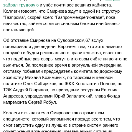
забрал трудовую
и унёс почти все вещи из кабинета.
Коллеги говорят, что Смирнова ждут в одной из структур
"Газпрома", скорей всего "Газпроммежрегионгазе", пока
неизвестно, займётся ли он силовым блоком или бизнес-
составляющей.
Об отставке Смирнова на Суворовском,67 вслух
поговаривали две недели. Впрочем, тем, кто хоть немного
погружён в будни регионального правительства, известно,
что подобные разговоры могут в итоговом счёте ни во что не
вылиться. За последнее время в виртуальной очереди на
отставку побывали председатель комитета по дорожному
хозяйству Михаил Козьминых, по тарифам и ценовой
политике Олег Сибиряков, по ЖКХ Константин Полнов, по
ТЭК Андрей Гаврилов, по природным ресурсам Евгения
Андреева, управделами Юрий Запалатский, глава Фонда
капремонта Сергей Робул.
Коллеги отзываются о Смирнове как о грамотном
специалисте, который запомнился прежде всего тем, что
смог запустить одну из лучших в стране систем раннего
обнаружения возникновения чрезвычайных ситуаций