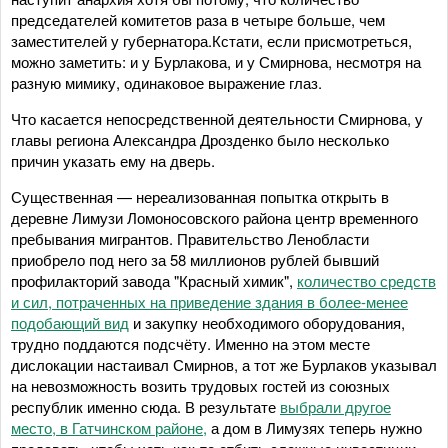
председателей комитетов раза в четыре больше, чем
заместителей у губернатора.Кстати, если присмотреться,
можно заметить: и у Бурлакова, и у Смирнова, несмотря на
разную мимику, одинаковое выражение глаз.
Что касается непосредственной деятельности Смирнова, у
главы региона Александра Дрозденко было несколько
причин указать ему на дверь.
Существенная — нереализованная попытка открыть в
деревне Лимузи Ломоносовского района центр временного
пребывания мигрантов. Правительство Ленобласти
приобрело под него за 58 миллионов рублей бывший
профилакторий завода "Красный химик",
количество средств
и сил, потраченных на приведение здания в более-менее
подобающий вид
и закупку необходимого оборудования,
трудно поддаются подсчёту. Именно на этом месте
дислокации настаивал Смирнов, а тот же Бурлаков указывал
на невозможность возить трудовых гостей из союзных
республик именно сюда. В результате
выбрали другое
место, в Гатчинском районе,
а дом в Лимузях теперь нужно