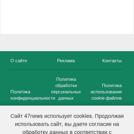
О сайте
Реклама
Контакты
Политика
обработки
Политика
Политика
персональных
использования
конфиденциальности
данных
cookie-файлов
Сайт 47news использует cookies. Продолжая
использовать сайт, вы даете согласие на
©
47 новостей (47 news)
2005 — 2026 г.
обработку данных в соответствии с
Свидетельство о регистрации СМИ Эл № ФС 77-39848, выдано