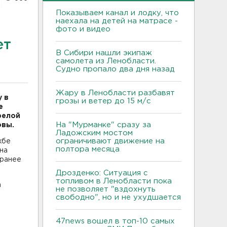
Показываем канал и лодку, что
наехала на детей на матрасе -
фото и видео
ет
В Сибири нашли экипаж
самолета из Ленобласти.
Судно пропало два дня назад
Жару в Ленобласти разбавят
 в
грозы и ветер до 15 м/с
е
релой
На "Мурманке" сразу за
овы.
Ладожским мостом
ограничивают движение на
жбе
полтора месяца
на
 ранее
Дрозденко: Ситуация с
топливом в Ленобласти пока
а
не позволяет "вздохнуть
свободно", но и не ухудшается
47news вошел в топ-10 самых