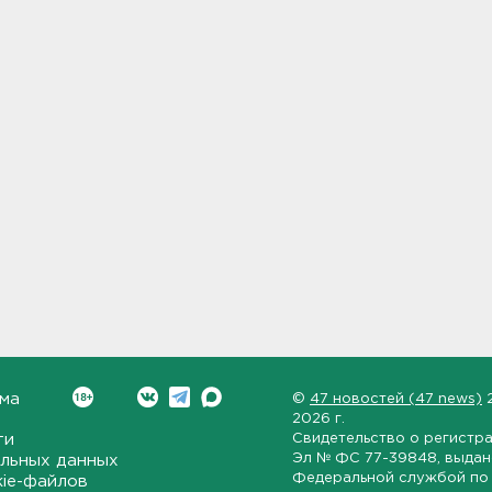
ма
©
47 новостей (47 news)
2026 г.
ти
Свидетельство о регистр
Эл № ФС 77-39848
, выда
льных данных
Федеральной службой по 
kie-файлов