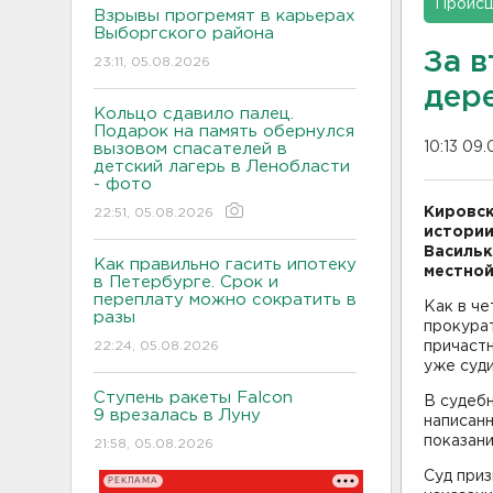
Проис
Взрывы прогремят в карьерах
Выборгского района
За 
23:11, 05.08.2026
дер
Кольцо сдавило палец.
Подарок на память обернулся
10:13 09.
вызовом спасателей в
детский лагерь в Ленобласти
- фото
Кировск
22:51, 05.08.2026
истории
Василь
Как правильно гасить ипотеку
местной
в Петербурге. Срок и
переплату можно сократить в
Как в че
разы
прокурат
22:24, 05.08.2026
причаст
уже суди
Ступень ракеты Falcon
В судеб
9 врезалась в Луну
написанн
показани
21:58, 05.08.2026
Суд приз
РЕКЛАМА