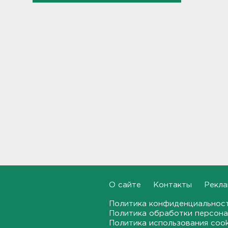
Показываем канал и лодку,
что наехала на детей на
матрасе - фото и видео
21:14, 05.08.2026
Не путать с черникой.
Ядовитый вороний глаз
созрел в лесах Ленобласти
20:55, 05.08.2026
В Росстате рассказали, как
за неделю изменились цены
на бензин в Ленобласти и
других регионах
20:32, 05.08.2026
О сайте
Контакты
Рекла
В Ленобласти маломерное
судно наехало на матрас с
Политика конфиденциальнос
детьми
Политика обработки персона
20:13, 05.08.2026
Политика использования coo