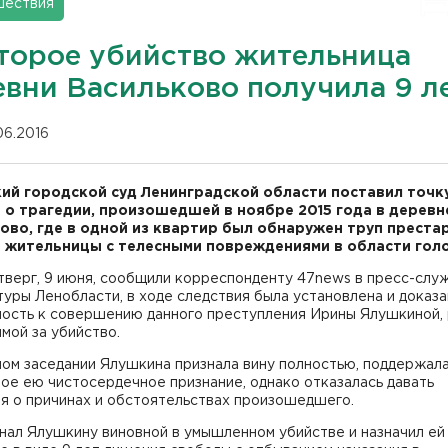
шествия
второе убийство жительница
евни Васильково получила 9 л
06.2016
ий городской суд Ленинградской области поставил точку
 о трагедии, произошедшей в ноябре 2015 года в деревн
ково,
где
в одной из квартир был обнаружен труп преста
 жительницы с телесными повреждениями в области гол
тверг, 9 июня, сообщили корреспонденту 47news в пресс-слу
уры Ленобласти, в ходе следствия была установлена и доказа
ность к совершению данного преступления Ирины Ялушкиной,
мой за убийство.
ном заседании Ялушкина признала вину полностью, поддержал
ое ею чистосердечное признание, однако отказалась давать
я о причинах и обстоятельствах произошедшего.
нал Ялушкину виновной в умышленном убийстве и назначил ей