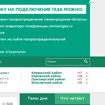
о
валют
Киришский район
+17
Кировский район
+18
80.93
Приозерский район
+17
93.19
Волховский район
+16
Темы дня
Что читают
666