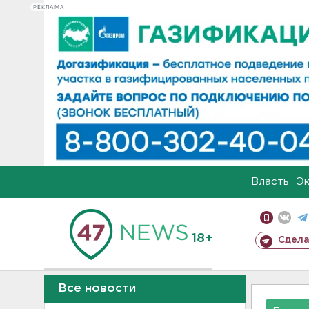
РЕКЛАМА
Власть
Э
18+
Сдела
Все новости