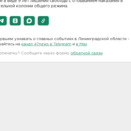
е в виде 9 лет лишения свободы с отбыванием наказания в
тельной колонии общего режима.
рвыми узнавать о главных событиях в Ленинградской области -
вайтесь на
канал 47news в Telegram
и
в Maх
 опечатку? Сообщите через форму
обратной связи
.