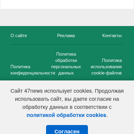
О сайте
Реклама
Контакты
Политика
обработки
Политика
Политика
персональных
использования
конфиденциальности
данных
cookie-файлов
Сайт 47news использует cookies. Продолжая
использовать сайт, вы даете согласие на
©
47 новостей (47 news)
2005 — 2026 г.
обработку данных в соответствии с
Свидетельство о регистрации СМИ Эл № ФС 77-39848, выдано
Федеральной службой по надзору в сфере связи,
.
политикой обработки cookies
информационных технологий и массовых коммуникаций
(Роскомнадзор) от 18 мая 2010г.
Согласен