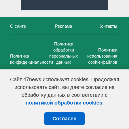
О сайте
Реклама
Контакты
Политика
обработки
Политика
Политика
персональных
использования
конфиденциальности
данных
cookie-файлов
Сайт 47news использует cookies. Продолжая
использовать сайт, вы даете согласие на
©
47 новостей (47 news)
2005 — 2026 г.
обработку данных в соответствии с
Свидетельство о регистрации СМИ Эл № ФС 77-39848, выдано
Федеральной службой по надзору в сфере связи,
.
политикой обработки cookies
информационных технологий и массовых коммуникаций
(Роскомнадзор) от 18 мая 2010г.
Согласен