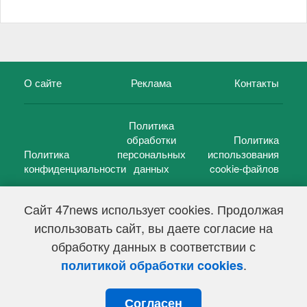
О сайте
Реклама
Контакты
Политика
обработки
Политика
Политика
персональных
использования
конфиденциальности
данных
cookie-файлов
Сайт 47news использует cookies. Продолжая
использовать сайт, вы даете согласие на
©
47 новостей (47 news)
2005 — 2026 г.
обработку данных в соответствии с
Свидетельство о регистрации СМИ Эл № ФС 77-39848, выдано
Федеральной службой по надзору в сфере связи,
.
политикой обработки cookies
информационных технологий и массовых коммуникаций
(Роскомнадзор) от 18 мая 2010г.
Согласен