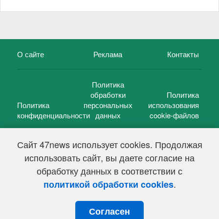
О сайте
Реклама
Контакты
Политика
обработки
Политика
Политика
персональных
использования
конфиденциальности
данных
cookie-файлов
Сайт 47news использует cookies. Продолжая
использовать сайт, вы даете согласие на
©
47 новостей (47 news)
2005 — 2026 г.
обработку данных в соответствии с
Свидетельство о регистрации СМИ Эл № ФС 77-39848, выдано
Федеральной службой по надзору в сфере связи,
.
политикой обработки cookies
информационных технологий и массовых коммуникаций
(Роскомнадзор) от 18 мая 2010г.
Согласен