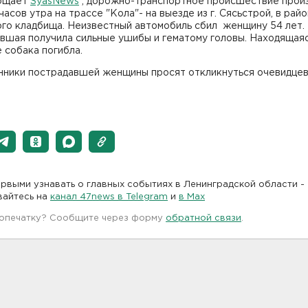
бщает
SyasNews
, дорожно-транспортное происшествие про
 часов утра на трассе "Кола"- на выезде из г. Сясьстрой, в рай
ого кладбища. Неизвестный автомобиль сбил женщину 54 лет.
вшая получила сильные ушибы и гематому головы. Находящая
 собака погибла.
нники пострадавшей женщины просят откликнуться очевидцев
рвыми узнавать о главных событиях в Ленинградской области -
вайтесь на
канал 47news в Telegram
и
в Maх
 опечатку? Сообщите через форму
обратной связи
.