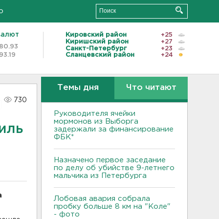
о
валют
Кировский район
+25
Киришский район
+27
80.93
Санкт-Петербург
+23
93.19
Сланцевский район
+24
Темы дня
Что читают
730
Руководителя ячейки
мормонов из Выборга
иль
задержали за финансирование
ФБК*
Назначено первое заседание
по делу об убийстве 9-летнего
мальчика из Петербурга
а
Лобовая авария собрала
пробку больше 8 км на "Коле"
- фото