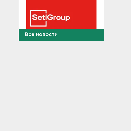
Все новости
Фермеры в Ленобласти
смогут получить до 8 млн
рублей на развитие
хозяйства
18:07
На "Сортавалу" съехались
спасатели и дорожники.
Отрабатывали легенду о
крупном ДТП
17:50
В пятницу вузы публикуют
списки. Ленобласть подвела
итоги приемной