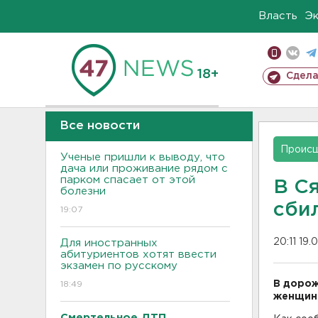
Власть
Э
18+
Сдела
Все новости
Проис
Ученые пришли к выводу, что
дача или проживание рядом с
парком спасает от этой
В С
болезни
сби
19:07
20:11 19.
Для иностранных
абитуриентов хотят ввести
экзамен по русскому
В дорож
18:49
женщина
Смертельное ДТП