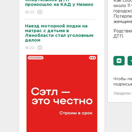
Как соо
произошло на КАД у Низино
около 11
городск
18:23
Потерпе
женщине
Наезд моторной лодки на
матрас с детьми в
Родстве
Ленобласти стал уголовным
ДТП.
делом
18:22
РЕКЛАМА
Чтобы пе
подписы
Увидели