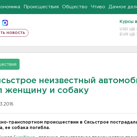
кономика
Происшествия
Общество
Чтиво
Дачное дел
Курсы 
USD ЦБ
ть новость
EUR ЦБ
шествия
ясьстрое неизвестный автомоб
л женщину и собаку
03.2016
но-транспортном происшествии в Сясьстрое пострадал
, ее собака погибла.