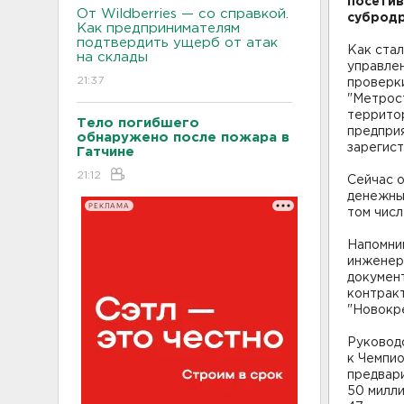
посетив
От Wildberries — со справкой.
субродр
Как предпринимателям
подтвердить ущерб от атак
Как ста
на склады
управле
21:37
проверк
"Метрос
террито
Тело погибшего
предприя
обнаружено после пожара в
зарегист
Гатчине
21:12
Сейчас 
денежных
РЕКЛАМА
том числ
Напомни
инженер
документ
контракт
"Новокре
Руководс
к Чемпио
предвари
50 милл