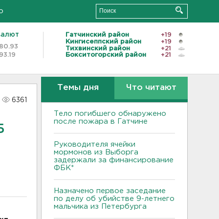
о
валют
Гатчинский район
+19
Кингисеппский район
+19
80.93
Тихвинский район
+21
93.19
Бокситогорский район
+21
Темы дня
Что читают
6361
Тело погибшего обнаружено
после пожара в Гатчине
Б
Руководителя ячейки
мормонов из Выборга
задержали за финансирование
ФБК*
Назначено первое заседание
по делу об убийстве 9-летнего
мальчика из Петербурга