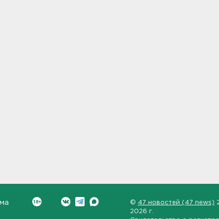
ма
©
47 новостей (47 news)
2026 г.