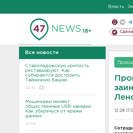
Власть
Э
18+
Сдела
Все новости
Проис
Староладожскую крепость
реставрируют. Как
собираются достроить
Про
Тайничную башню
заи
22:30
Лен
Мошенники меняют
общественные USB-зарядки.
12:28 17.
Как уберечься от кражи
данных
22:02
Сотрудн