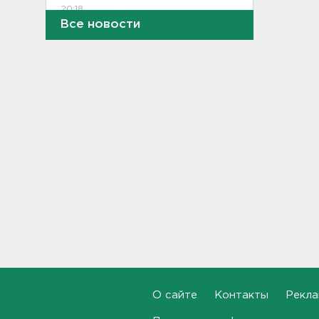
20:18
Все новости
В Ленобласти обнаружили
могильник эпохи неолита
19:55
"Духота, комары, слепни". В
Ленобласти с трудом, но
находят грибы и ягоды в лесу
19:36
Ученые пришли к выводу, что
дача или проживание рядом с
парком спасает от этой
болезни
19:07
Для иностранных
абитуриентов хотят ввести
экзамен по русскому
О сайте
Контакты
Рекла
18:49