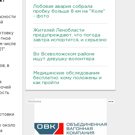
кт
Лобовая авария собрала
пробку больше 8 км на "Коле"
- фото
асности
ой
Жителей Ленобласти
отовку
предупреждают, что погода
ртное
завтра испортится, и серьезно
м числе
1".
Во Всеволожском районе
ищут девушку-волонтера
в, в
Медицинские обследования
бесплатно: кому положены и
а
как пройти
бочей
ость
РЕКЛАМА
готовки
у около
та