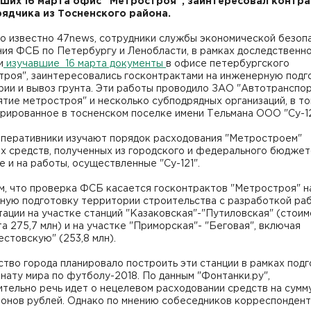
ших 16 марта офис "Метростроя", заинтересовал контра
ядчика из Тосненского района.
ло известно 47news, сотрудники службы экономической безоп
ния ФСБ по Петербургу и Ленобласти, в рамках доследственн
и
изучавшие 16 марта документы
в офисе петербургского
троя", заинтересовались госконтрактами на инженерную подг
рии и вывоз грунта. Эти работы проводило ЗАО "Автотранспо
тие метростроя" и несколько субподрядных организаций, в то
рированное в тосненском поселке имени Тельмана ООО "Су-12
оперативники изучают порядок расходования "Метростроем"
 средств, полученных из городского и федерального бюджето
е и на работы, осуществленные "Су-121".
м, что проверка ФСБ касается госконтрактов "Метростроя" н
ную подготовку территории строительства с разработкой ра
ации на участке станций "Казаковская"-"Путиловская" (стоим
а 275,7 млн) и на участке "Приморская"- "Беговая", включая
стовскую" (253,8 млн).
тво города планировало построить эти станции в рамках под
нату мира по футболу-2018. По данным "Фонтанки.ру",
тельно речь идет о нецелевом расходовании средств на сумм
ионов рублей. Однако по мнению собеседников корреспонден