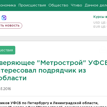
кономика
Происшествия
Общество
Чтиво
Дачное дел
Курсы 
USD ЦБ
ть новость
EUR ЦБ
шествия
веряющее "Метрострой" УФС
нтересовал подрядчик из
области
03.2016
иков УФСБ по Петербургу и Ленинградской области,