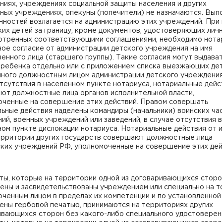
иях, учреждениях социальной защиты населения и других
ных учреждениях, опекуны (попечители) не назначаются. Вып
нностей возлагается на администрацию этих учреждений. При
ких детей за границу, кроме документов, удостоверяющих лич
отренных соответствующими соглашениями, необходимо нота
ое согласие от администрации детского учреждения на имя
енного лица (старшего группы). Такие согласия могут выдават
 ребенка отдельно или с приложением списка выезжающих де
нного должностным лицом администрации детского учреждения
тсутствия в населенном пункте нотариуса, нотариальные дейс
ют должностные лица органов исполнительной власти,
оченные на совершение этих действий. Правом совершать
ьные действия наделены командиры (начальники) воинских ча
ий, военных учреждений или заведений, в случае отсутствия в
ом пункте дислокации нотариуса. Нотариальные действия от 
ерритории других государств совершают должностные лица
ских учреждений РФ, уполномоченные на совершение этих дей
ты, которые на территории одной из договаривающихся стор
ены и засвидетельствованы учреждением или специально на т
оченным лицом в пределах их компетенции и по установленно
ены гербовой печатью, принимаются на территориях других
ивающихся сторон без какого-либо специального удостоверен