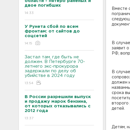
области - пятеро раненых и
двое погибших
Вместе 
14:33
погранич
следующи
докумен
У Рунета сбой по всем
фронтам: от сайтов до
соцсетей
В случае
14:15
заявит о
РФ, вопр
Застал там, где быть не
должен. В Петербурге 70-
летнего экс-прокурора
задержали по делу об
В случа
убийстве в 2024 году
сопровож
должен 
13:54
названн
срока вы
В России разрешили выпуск
посетить
и продажу марок бензина,
второго 
от которых отказывались с
детей.
2012 года
13:37
Детям, н