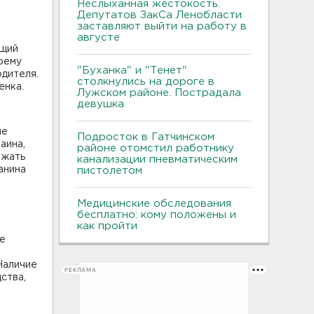
Неслыханная жестокость.
Депутатов ЗакСа Ленобласти
заставляют выйти на работу в
августе
ющий
воему
"Буханка" и "Тенет"
одителя.
столкнулись на дороге в
енка.
Лужском районе. Пострадала
девушка
ие
Подросток в Гатчинском
аина,
районе отомстил работнику
зжать
канализации пневматическим
анина
пистолетом
Медицинские обследования
бесплатно: кому положены и
как пройти
ие
Наличие
РЕКЛАМА
ства,