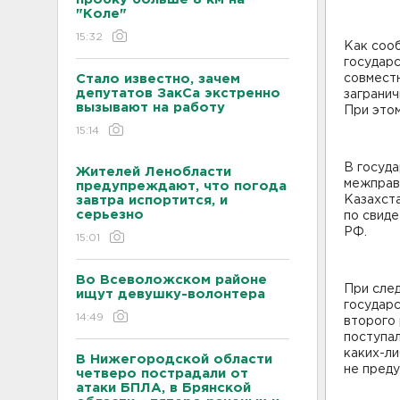
"Коле"
15:32
Как соо
государ
Стало известно, зачем
совместн
депутатов ЗакСа экстренно
загранич
вызывают на работу
При этом
15:14
В госуд
Жителей Ленобласти
межправ
предупреждают, что погода
завтра испортится, и
Казахста
серьезно
по свиде
РФ.
15:01
Во Всеволожском районе
При сле
ищут девушку-волонтера
государс
14:49
второго 
поступал
каких-л
В Нижегородской области
не пред
четверо пострадали от
атаки БПЛА, в Брянской