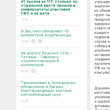
41 тысяча из 117: столько по
учрежден
отдельной квоте прошли в
аналогич
университеты участники
их обяза
СВО и их дети
групп та
предусм
13:19
заверенн
ответств
В Вистино обновляют 10
каждого
километров водопровода
подписа
13:00
случае о
соверша
уполном
На дороге Красное Село –
нотариал
Гатчина – Павловск
соединен
отремонтировали 6
населенн
километров
РФ на т
12:43
консуль
Таможенники в Домодедово
обнаружили в багаже
Докумен
бортпроводницы элитный
изготовл
контрабандный груз
уполном
12:25
и скрепл
договар