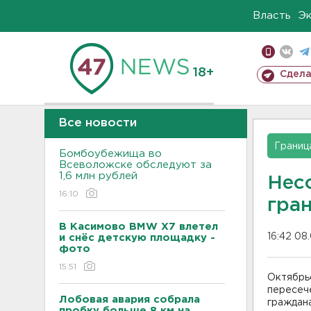
Власть
Э
18+
Сдела
Все новости
Границ
Бомбоубежища во
Всеволожске обследуют за
1,6 млн рублей
Нес
16:10
гра
В Касимово BMW X7 влетел
16:42 08
и снёс детскую площадку -
фото
15:51
Октябрь
пересеч
Лобовая авария собрала
граждан
пробку больше 8 км на