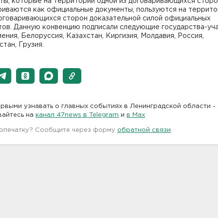
ты, которые на территории одной из договаривающихся стор
риваются как официальные документы, пользуются на террит
договаривающихся сторон доказательной силой официальных
тов. Данную конвенцию подписали следующие государства-уч
ения, Белоруссия, Казахстан, Киргизия, Молдавия, Россия,
тан, Грузия.
рвыми узнавать о главных событиях в Ленинградской области -
вайтесь на
канал 47news в Telegram
и
в Maх
 опечатку? Сообщите через форму
обратной связи
.