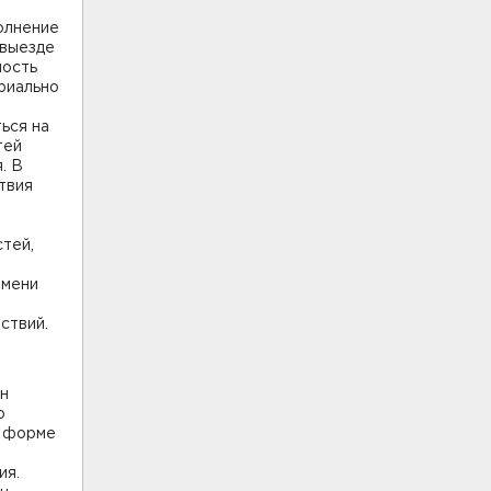
олнение
 выезде
ность
риально
ься на
тей
. В
твия
стей,
имени
ствий.
он
о
й форме
ия.