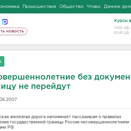
кономика
Происшествия
Общество
Чтиво
Дачное дел
Курсы 
USD ЦБ
ть новость
EUR ЦБ
а
овершеннолетние без докумен
ницу не перейдут
.06.2007
ская железная дорога напоминает пассажирам о правилах
ения государственной границы России несовершеннолетними
ами РФ.