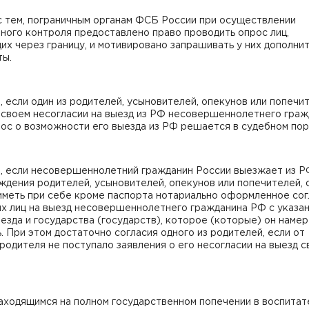
с тем, пограничным органам ФСБ России при осуществлении
ного контроля предоставлено право проводить опрос лиц,
х через границу, и мотивировано запрашивать у них дополни
ты.
, если один из родителей, усыновителей, опекунов или попечи
 своем несогласии на выезд из РФ несовершеннолетнего граж
ос о возможности его выезда из РФ решается в судебном пор
е, если несовершеннолетний гражданин России выезжает из Р
дения родителей, усыновителей, опекунов или попечителей, 
иметь при себе кроме паспорта нотариально оформленное со
ых лиц на выезд несовершеннолетнего гражданина РФ с указа
езда и государства (государств), которое (которые) он наме
. При этом достаточно согласия одного из родителей, если от
родителя не поступало заявления о его несогласии на выезд с
аходящимся на полном государственном попечении в воспитат