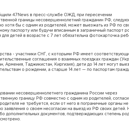
бщили 47News в пресс-службе ОЖД, при пересечении
ственной границы несовершеннолетний гражданин РФ, следу
о хотя бы с одним из родителей, может выезжать из РФ по с
ному паспорту или будучи вписанным в заграничный паспорт р
 для детей в возрасте с 7 лет обязательна фотокарточка реб
арства - участники СНГ, с которыми РФ имеет соответствующ
ительственные соглашения о взаимных поездках граждан (Укр
н, Армения, Таджикистан, Киргизия), дети до 14 лет могут вые
тельствам о рождении, а старше 14 лет — по паспортам гражд
довании несовершеннолетнего гражданина России через
твенную границу РФ совместно с одним из родителей, соглас
родителя не требуется, если от него в пограничные органы не
о заявления о своем несогласии на выезд из РФ своих детей. 
ибо дополнительных документов, подтверждающих степень род
усмотрено.