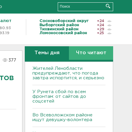
о
валют
Сосновоборский округ
+24
Выборгский район
+24
80.93
Тихвинский район
+29
93.19
Ломоносовский район
+25
Темы дня
Что читают
377
Жителей Ленобласти
предупреждают, что погода
тов
завтра испортится, и серьезно
У Рунета сбой по всем
фронтам: от сайтов до
соцсетей
Во Всеволожском районе
ищут девушку-волонтера