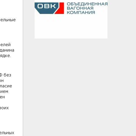
тельные
телей
данина
ядке.
Ф без
он
гласие
нием
рен
воих
ельных