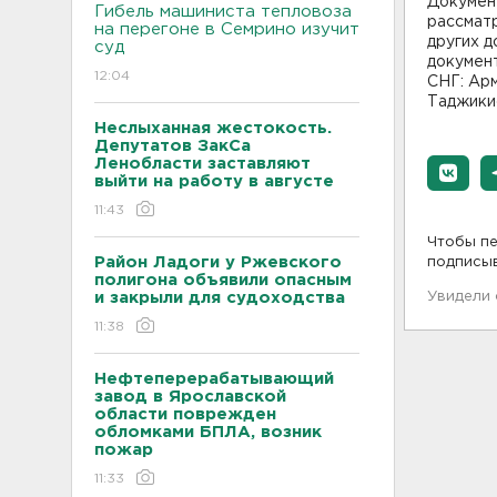
Докумен
Гибель машиниста тепловоза
рассмат
на перегоне в Семрино изучит
других 
суд
докумен
12:04
СНГ: Арм
Таджикис
Неслыханная жестокость.
Депутатов ЗакСа
Ленобласти заставляют
выйти на работу в августе
11:43
Чтобы пе
Район Ладоги у Ржевского
подписы
полигона объявили опасным
и закрыли для судоходства
Увидели
11:38
Нефтеперерабатывающий
завод в Ярославской
области поврежден
обломками БПЛА, возник
пожар
11:33