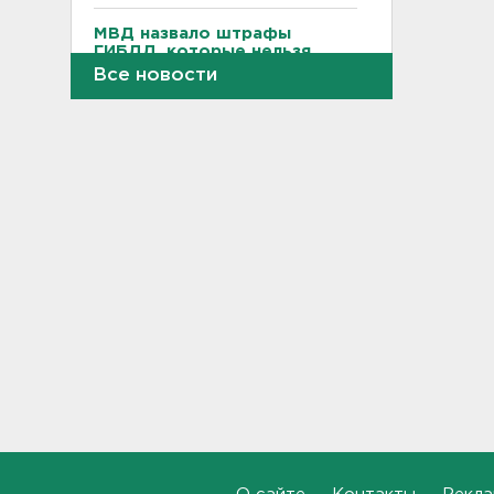
МВД назвало штрафы
ГИБДД, которые нельзя
оплатить со скидкой: список
Все новости
11:22
Подросток в Гатчинском
районе отомстил работнику
канализации пневматическим
пистолетом
10:59
Четыре девушки пострадали
от удара дрона в Брянской
области
10:39
Трое подростков готовили
теракт на объекте
Росгвардии в Приморье
10:14