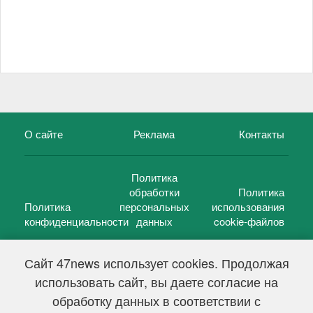
О сайте
Реклама
Контакты
Политика
обработки
Политика
Политика
персональных
использования
конфиденциальности
данных
cookie-файлов
Сайт 47news использует cookies. Продолжая
использовать сайт, вы даете согласие на
©
47 новостей (47 news)
2005 — 2026 г.
обработку данных в соответствии с
Свидетельство о регистрации СМИ Эл № ФС 77-39848, выдано