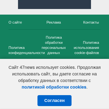
О сайте
Реклама
Контакты
Политика
обработки
Политика
Политика
персональных
использования
конфиденциальности
данных
cookie-файлов
Сайт 47news использует cookies. Продолжая
использовать сайт, вы даете согласие на
©
47 новостей (47 news)
2005 — 2026 г.
обработку данных в соответствии с
Свидетельство о регистрации СМИ Эл № ФС 77-39848, выдано
Федеральной службой по надзору в сфере связи,
.
политикой обработки cookies
информационных технологий и массовых коммуникаций
(Роскомнадзор) от 18 мая 2010г.
Согласен