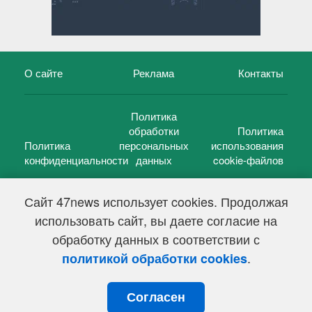
О сайте
Реклама
Контакты
Политика
обработки
Политика
Политика
персональных
использования
конфиденциальности
данных
cookie-файлов
Сайт 47news использует cookies. Продолжая
использовать сайт, вы даете согласие на
©
47 новостей (47 news)
2005 — 2026 г.
обработку данных в соответствии с
Свидетельство о регистрации СМИ Эл № ФС 77-39848, выдано
Федеральной службой по надзору в сфере связи,
.
политикой обработки cookies
информационных технологий и массовых коммуникаций
(Роскомнадзор) от 18 мая 2010г.
Согласен