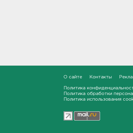
10:50
Задержаны 20 сотрудников
пунктов обмена
криптовалюты в "Москва-
Сити"
10:35
После ракетного обстрела и
атак беспилотников на
транспорт в Белгородской
области пострадали пятеро
10:10
О сайте
Контакты
Рекла
Политика конфиденциальнос
С Ладоги эвакуировали
Политика обработки персона
лодочника с заглохшим
мотором
Политика использования coo
09:51
Две женщины застряли на
Зеленецких Мхах под
Волховом