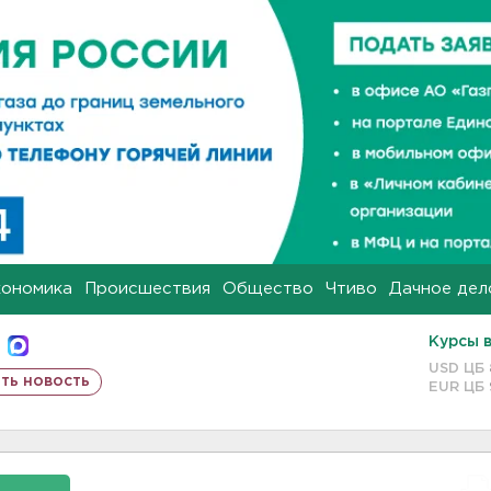
кономика
Происшествия
Общество
Чтиво
Дачное дел
Курсы 
USD ЦБ
ть новость
EUR ЦБ