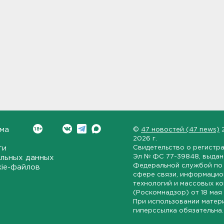
ма
©
47 новостей (47 news)
2026 г.
ти
Свидетельство о регистр
Эл № ФС 77-39848
, выда
льных данных
Федеральной службой по 
kie-файлов
сфере связи, информаци
технологий и массовых к
(Роскомнадзор) от
18 мая
При использовании матер
гиперссылка обязательна.