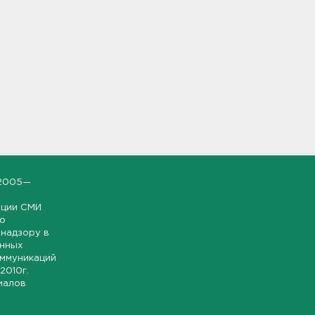
2005—
ации СМИ
но
надзору в
онных
оммуникаций
 2010г.
иалов