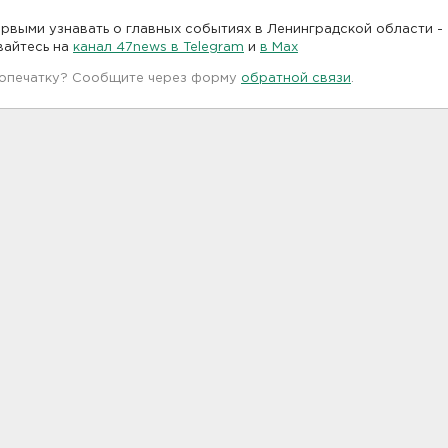
рвыми узнавать о главных событиях в Ленинградской области -
вайтесь на
канал 47news в Telegram
и
в Maх
 опечатку? Сообщите через форму
обратной связи
.