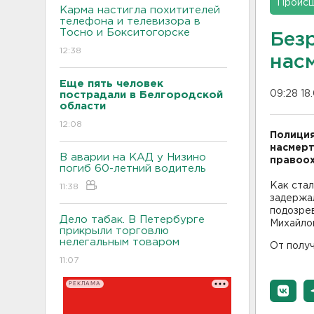
Проис
Карма настигла похитителей
телефона и телевизора в
Тосно и Бокситогорске
Без
12:38
нас
Еще пять человек
09:28 18
пострадали в Белгородской
области
12:08
Полиция
насмерт
В аварии на КАД у Низино
правоох
погиб 60-летний водитель
Как стал
11:38
задержа
подозрев
Дело табак. В Петербурге
Михайлов
прикрыли торговлю
нелегальным товаром
От полу
11:07
РЕКЛАМА