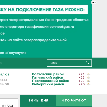
о
валют
Волховский район
+23
Гатчинский район
+22
81.41
Подпорожский район
+22
94.06
Выборгский район
+20
Темы дня
Что читают
564