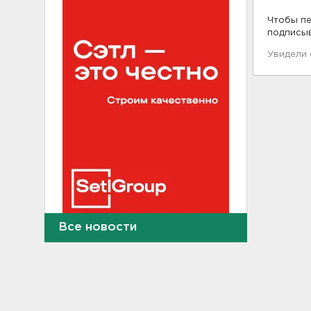
Чтобы пе
подписы
Увидели
Все новости
"Подарки" на 358 тысяч
рублей забыл
задекларировать гражданин
Кубы на границе в
Ивангороде