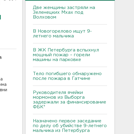
Две женщины застряли на
Зеленецких Мхах под
л
Волховом
В Новогорелово ищут 9-
летнего мальчика
В ЖК Петербурга вспыхнул
мощный пожар – горели
л
машины на парковке
Тело погибшего обнаружено
после пожара в Гатчине
ка
ина
евни
Руководителя ячейки
мормонов из Выборга
задержали за финансирование
ФБК*
Назначено первое заседание
по делу об убийстве 9-летнего
мальчика из Петербурга