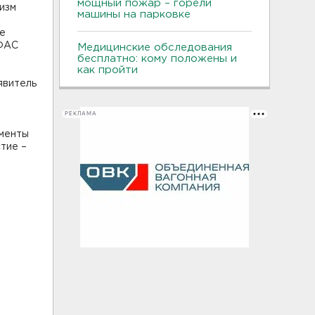
мощный пожар – горели
изм
машины на парковке
ее
УФАС
Медицинские обследования
бесплатно: кому положены и
как пройти
явитель
РЕКЛАМА
ументы
тие –