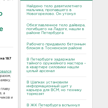
Найдено тело девятилетнего
мальчика, пропавшего в
ю
Новогорелово. Он утонул
Обезглавленное тело дайвера,
е
погибшего на Ладоге, нашли в
районе Петербурга
Рабочего придавило бетонным
блоком в Тосненском районе
на 187
В Петербурге задержали
тайного оружейного мастера –
в квартире силовики нашли
целый арсенал
овался
бразом,
заявку.
В Шапках установили
информационный щит у
 главу
карьера для ВСМ, но технику
, а
тормозят
чиков и
В ЖК Петербурга вспыхнул