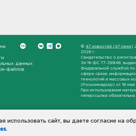
ма
©
47 новостей (47 news)
2026 г.
ти
Свидетельство о регистр
Эл № ФС 77-39848
, выда
льных данных
Федеральной службой по 
kie-файлов
сфере связи, информаци
технологий и массовых к
(Роскомнадзор) от
18 мая
При использовании матер
гиперссылка обязательна.
ет-издание, направленное на всестороннее освещение политиче
ской области, экономической и инвестиционной активности в ре
я использовать сайт, вы даете согласие на об
7 новостей» станет популярной и конструктивной площадкой дл
es
.
оисходят в 47-м регионе России.