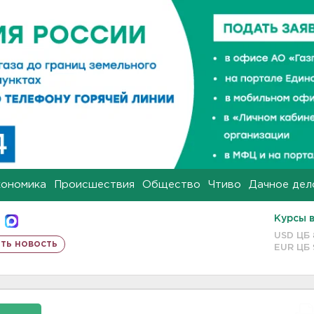
кономика
Происшествия
Общество
Чтиво
Дачное дел
Курсы 
USD ЦБ
ть новость
EUR ЦБ