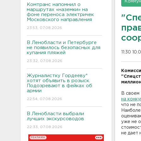
Коммун
Комтранс напомнил о
маршрутах «наземки» на
фоне переноса электричек
"Сп
Московского направления
пра
23:53, 07.08.2026
соо
В Ленобласти и Петербурге
не появилось безопасных для
11:30 10.
купания пляжей
23:32, 07.08.2026
Комисси
Журналистку Гордееву*
"Спецст
хотят объявить в розыск.
миллион
Подозревают в фейках об
армии
В своем
22:54, 07.08.2026
на конк
что не 
Наиболе
В Ленобласти выбрали
оцениваю
лучших экскурсоводов
уже не о
22:33, 07.08.2026
стоимост
не дает 
РЕКЛАМА