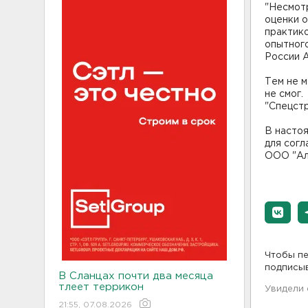
"Несмотр
оценки о
практико
опытног
России 
Тем не м
не смог
"Спецстр
В насто
для согл
ООО "Ал
Чтобы пе
подписы
В Сланцах почти два месяца
тлеет террикон
Увидели
21:55, 07.08.2026