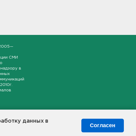
2005—
ации СМИ
но
надзору в
онных
оммуникаций
 2010г.
иалов
ской и
гионе.
работку данных в
я свободного
Согласен