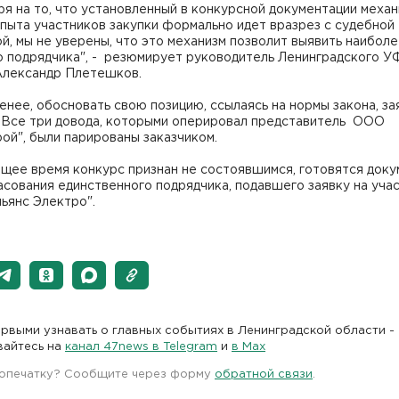
я на то, что установленный в конкурсной документации механ
пыта участников закупки формально идет вразрез с судебной
й, мы не уверены, что это механизм позволит выявить наибол
о подрядчика", - резюмирует руководитель Ленинградского 
Александр Плетешков.
енее, обосновать свою позицию, ссылаясь на нормы закона, за
. Все три довода, которыми оперировал представитель ООО
ой", были парированы заказчиком.
ящее время конкурс признан не состоявшимся, готовятся док
асования единственного подрядчика, подавшего заявку на учас
ьянс Электро".
рвыми узнавать о главных событиях в Ленинградской области -
вайтесь на
канал 47news в Telegram
и
в Maх
 опечатку? Сообщите через форму
обратной связи
.