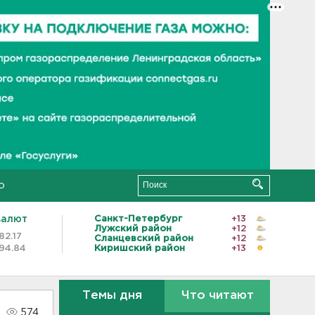
о
валют
Санкт-Петербург
+13
Лужский район
+12
82.17
Сланцевский район
+12
94.84
Киришский район
+13
Темы дня
Что читают
574