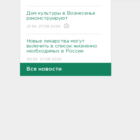
Дом культуры в Вознесенье
реконструируют
21:34, 07.08.2026
Новые лекарства могут
включить в список жизненно
необходимых в России
20:56, 07.08.2026
Все новости
Жители Ленобласти могут
воспользоваться 110
цифровыми сервисами в МАХ
20:35, 07.08.2026
Тройняшек выписали из
Ленинградского
перинатального центра
20:16, 07.08.2026
Больше часа.