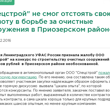
икации
ецстрой" не смог отстоять сво
воту в борьбе за очистные
ружения в Приозерском район
02.2016
я Ленинградского УФАС России признала жалобу ООО
рой" на конкурс по строительству очистных сооружений 
ов рублей в Приозерском районе необоснованной.
 обращении в антимонопольный орган ООО "Спецстрой"
пожал
урсную документацию
. По его мнению, она составлена таким о
позволяет участникам закупки надлежащим образом оформить 
е горячую дискуссию вызвала "шкала опыта", по которой
тся конкурсанты. По мнению заявителя, заказчик поставил во
пыт выполненных работ, выраженный в количестве контрактов
ь контракта, а сама шкала хороша только для крупных подряд
никаких шансов опытным, но менее крупным компаниям.