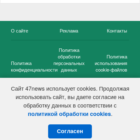
О сайте
Реклама
Контакты
Политика
обработки
Политика
Политика
персональных
использования
конфиденциальности
данных
cookie-файлов
Сайт 47news использует cookies. Продолжая
использовать сайт, вы даете согласие на
©
47 новостей (47 news)
2005 — 2026 г.
обработку данных в соответствии с
Свидетельство о регистрации СМИ Эл № ФС 77-39848, выдано
Федеральной службой по надзору в сфере связи,
.
политикой обработки cookies
информационных технологий и массовых коммуникаций
(Роскомнадзор) от 18 мая 2010г.
Согласен