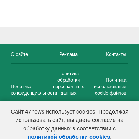
О сайте
Реклама
Контакты
Политика
обработки
Политика
Политика
персональных
использования
конфиденциальности
данных
cookie-файлов
Сайт 47news использует cookies. Продолжая
использовать сайт, вы даете согласие на
©
47 новостей (47 news)
2005 — 2026 г.
обработку данных в соответствии с
Свидетельство о регистрации СМИ Эл № ФС 77-39848, выдано
Федеральной службой по надзору в сфере связи,
.
политикой обработки cookies