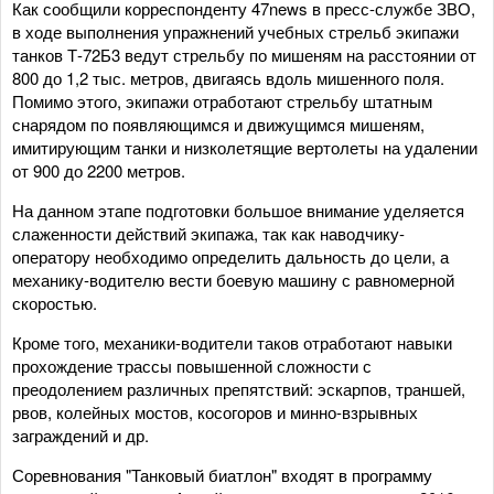
Как сообщили корреспонденту 47news в пресс-службе ЗВО,
в ходе выполнения упражнений учебных стрельб экипажи
танков Т-72Б3 ведут стрельбу по мишеням на расстоянии от
800 до 1,2 тыс. метров, двигаясь вдоль мишенного поля.
Помимо этого, экипажи отработают стрельбу штатным
снарядом по появляющимся и движущимся мишеням,
имитирующим танки и низколетящие вертолеты на удалении
от 900 до 2200 метров.
На данном этапе подготовки большое внимание уделяется
слаженности действий экипажа, так как наводчику-
оператору необходимо определить дальность до цели, а
механику-водителю вести боевую машину с равномерной
скоростью.
Кроме того, механики-водители таков отработают навыки
прохождение трассы повышенной сложности с
преодолением различных препятствий: эскарпов, траншей,
рвов, колейных мостов, косогоров и минно-взрывных
заграждений и др.
Соревнования "Танковый биатлон" входят в программу