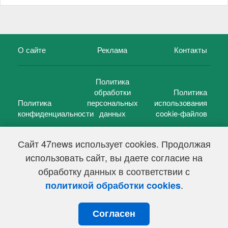
О сайте
Реклама
Контакты
Политика
обработки
Политика
Политика
персональных
использования
конфиденциальности
данных
cookie-файлов
Сайт 47news использует cookies. Продолжая
использовать сайт, вы даете согласие на
©
47 новостей (47 news)
2005 — 2026 г.
обработку данных в соответствии с
Свидетельство о регистрации СМИ Эл № ФС 77-39848, выдано
Федеральной службой по надзору в сфере связи,
.
политикой обработки cookies
информационных технологий и массовых коммуникаций
(Роскомнадзор) от 18 мая 2010г.
Согласен