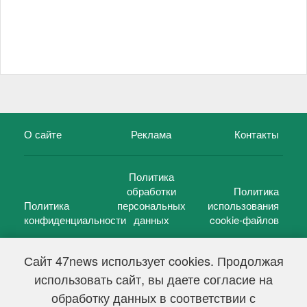
О сайте
Реклама
Контакты
Политика
обработки
Политика
Политика
персональных
использования
конфиденциальности
данных
cookie-файлов
Сайт 47news использует cookies. Продолжая
использовать сайт, вы даете согласие на
©
47 новостей (47 news)
2005 — 2026 г.
обработку данных в соответствии с
Свидетельство о регистрации СМИ Эл № ФС 77-39848, выдано