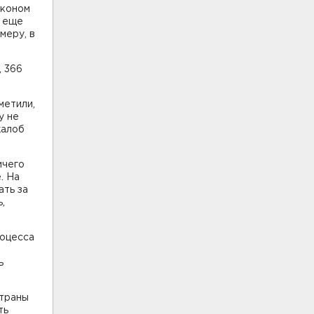
аконом
, еще
меру, в
, 366
метили,
у не
жалоб
ичего
. На
ать за
,
роцесса
ь
страны
ть