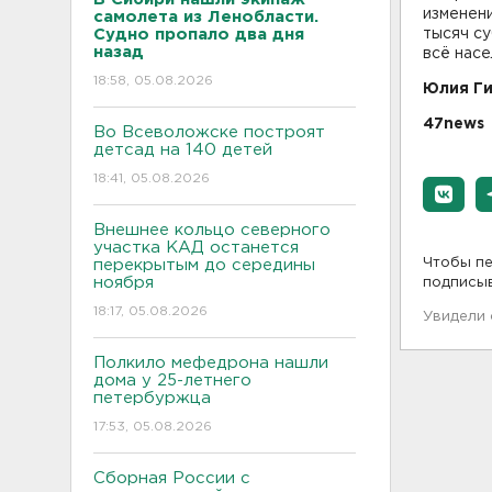
изменени
самолета из Ленобласти.
Судно пропало два дня
тысяч су
назад
всё насе
18:58, 05.08.2026
Юлия Г
47news
Во Всеволожске построят
детсад на 140 детей
18:41, 05.08.2026
Внешнее кольцо северного
участка КАД останется
Чтобы пе
перекрытым до середины
ноября
подписы
18:17, 05.08.2026
Увидели
Полкило мефедрона нашли
дома у 25-летнего
петербуржца
17:53, 05.08.2026
Сборная России с