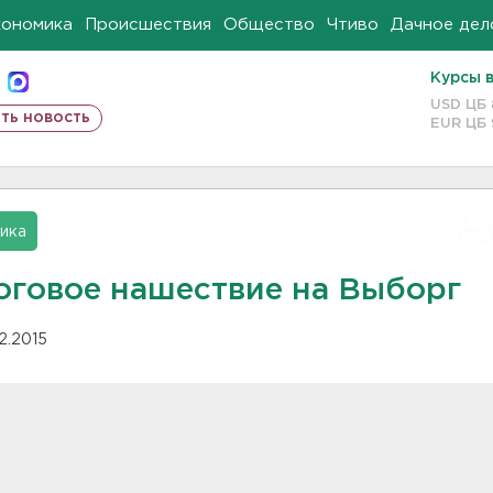
кономика
Происшествия
Общество
Чтиво
Дачное дел
Курсы 
USD ЦБ
ть новость
EUR ЦБ
ика
оговое нашествие на Выборг
12.2015