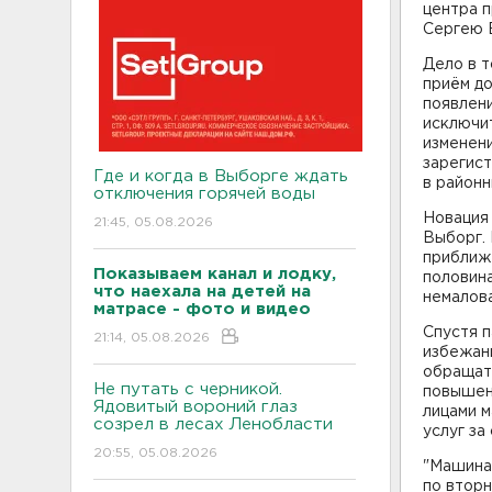
центра п
Сергею 
Дело в т
приём до
появлени
исключит
изменени
зарегист
Где и когда в Выборге ждать
в районн
отключения горячей воды
Новация 
21:45, 05.08.2026
Выборг. 
приближ
Показываем канал и лодку,
половина
что наехала на детей на
немалова
матрасе - фото и видео
Спустя п
21:14, 05.08.2026
избежан
обращать
Не путать с черникой.
повышен
Ядовитый вороний глаз
лицами 
созрел в лесах Ленобласти
услуг за
20:55, 05.08.2026
"Машина 
по вторн