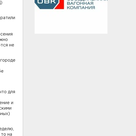
Ц)
кратили
есения
ужно
тся не
 городе
бе
что для
ение и
скими
ьных)
еделю,
 то на