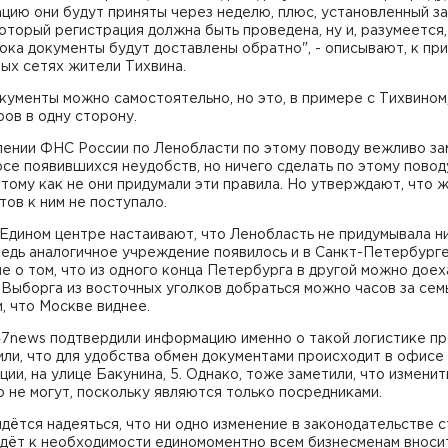
цию они будут приняты через неделю, плюс, установленный з
который регистрация должна быть проведена, ну и, разумеется
ока документы будут доставлены обратно", - описывают, к при
ых сетях жители Тихвина.
кументы можно самостоятельно, но это, в примере с Тихвином
ов в одну сторону.
лении ФНС России по Ленобласти по этому поводу вежливо за
рсе появившихся неудобств, но ничего сделать по этому повод
отому как не они придумали эти правила. Но утверждают, что 
тов к ним не поступало.
Едином центре настаивают, что Ленобласть не придумывала н
ведь аналогичное учреждение появилось и в Санкт-Петербурге
е о том, что из одного конца Петербурга в другой можно доех
о Выборга из восточных уголков добраться можно часов за семь
, что Москве виднее.
7news подтвердили информацию именно о такой логистике п
ли, что для удобства обмен документами происходит в офисе
ции, на улице Бакунина, 5. Однако, тоже заметили, что изменит
 не могут, поскольку являются только посредниками.
дётся надеяться, что ни одно изменение в законодательстве 
едёт к необходимости единомоментно всем бизнесменам вноси