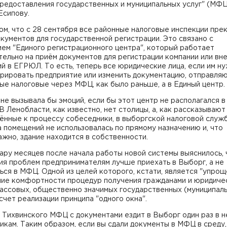
редоставления государственных и муниципальных услуг" (МФ
Есипову.
ом, что с 28 сентября все районные налоговые инспекции пре
кументов для государственной регистрации. Это связано с
ем "Единого регистрационного центра", который работает
ельно на приём документов для регистрации компании или вн
й в ЕГРЮЛ. То есть, теперь все юридические лица, если им н
рировать предприятие или изменить документацию, отправляю
ые налоговые через МФЦ, как было раньше, а в Единый центр.
не вызывала бы эмоций, если бы этот центр не располагался в
В Ленобласти, как известно, нет столицы, а, как рассказывают
ённые к процессу собеседники, в выборгской налоговой служ
 помещений не использовалась по прямому назначению и, что
жно, здание находится в собственности.
ару месяцев после начала работы новой системы выяснилось, 
ия проблем предпринимателям лучше приехать в Выборг, а не
ся в МФЦ. Одной из целей которого, кстати, является "упрощ
ие комфортности процедур получения гражданами и юридиче
массовых, общественно значимых государственных (муниципал
 счет реализации принципа "одного окна".
Тихвинского МФЦ с документами ездит в Выборг один раз в н
икам. Таким образом, если вы сдали документы в МФЦ в среду,