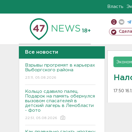
Власть
Э
18+
Сдела
Все новости
Эконом
Взрывы прогремят в карьерах
Выборгского района
Нал
23:11, 05.08.2026
17:50 16.
Кольцо сдавило палец.
Подарок на память обернулся
вызовом спасателей в
детский лагерь в Ленобласти
- фото
22:51, 05.08.2026
Как правильно гасить ипотеку