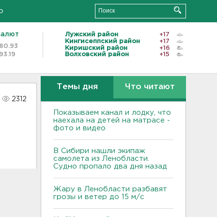
о
валют
Лужский район
+17
Кингисеппский район
+17
80.93
Киришский район
+16
93.19
Волховский район
+15
Темы дня
Что читают
2312
Показываем канал и лодку, что
наехала на детей на матрасе -
фото и видео
В Сибири нашли экипаж
самолета из Ленобласти.
Судно пропало два дня назад
Жару в Ленобласти разбавят
грозы и ветер до 15 м/с