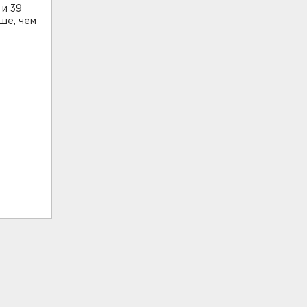
 и 39
ше, чем