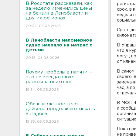
В Росстате рассказали, как
регистра
за неделю изменились цены
срок, в 
на бензин в Ленобласти и
неделя п
других регионах
социальн
20:32, 05.08.2026
Сдать до
километр
В Ленобласти маломерное
судно наехало на матрас с
В Управ
детьми
что в ку
могут, п
20:13, 05.08.2026
от клиен
В самом 
Почему пробелы в памяти —
это не всегда плохо,
своего, 
раскрыла психолог
замечани
час, а д
19:54, 05.08.2026
отвечали
В МФЦ 4
Обезглавленное тело
и сообщи
дайвера продолжают искать
в Ладоге
организа
ситуацию
19:35, 05.08.2026
Пока при
не прив
В Сибири нашли экипаж