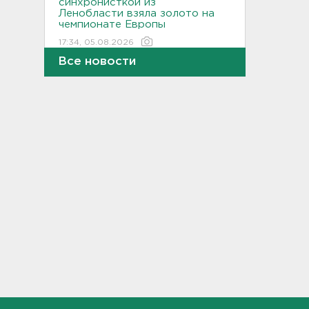
синхронисткой из
Ленобласти взяла золото на
чемпионате Европы
17:34, 05.08.2026
Все новости
Жару в Ленобласти разбавят
грозы и ветер до 15 м/с
17:20, 05.08.2026
В Петербурге выписали
штраф за оскорбления в
переписке
17:02, 05.08.2026
Квартиры над барами как
прикрытие: админа колл-
центров мошенников
вычислили в Петербурге
16:44, 05.08.2026
«Танечкина сосна» из
Сясьстроя заняла третье