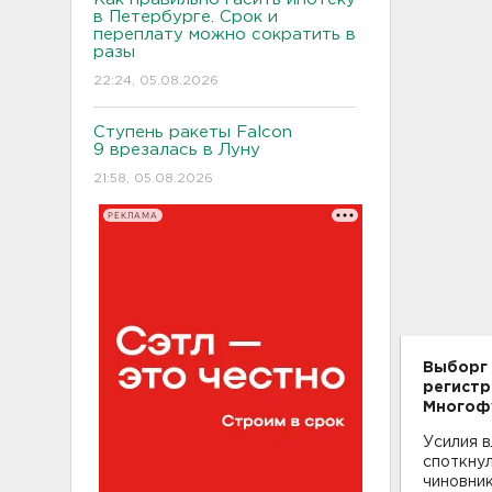
в Петербурге. Срок и
переплату можно сократить в
разы
22:24, 05.08.2026
Ступень ракеты Falcon
9 врезалась в Луну
21:58, 05.08.2026
РЕКЛАМА
Выборг 
регистр
Многофу
Усилия 
споткну
чиновник