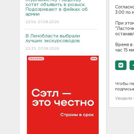
хотят объявить в розыск.
Согласно
Подозревают в фейках об
3:00 по 
армии
22:54, 07.08.2026
При этом
"Ласточк
останавл
В Ленобласти выбрали
лучших экскурсоводов
Время в 
22:33, 07.08.2026
час 15 ми
РЕКЛАМА
Чтобы пе
подписы
Увидели