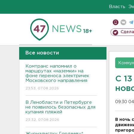
Власть
Э
18+
Сдела
Все новости
Коммун
Комтранс напомнил о
маршрутах «наземки» на
фоне переноса электричек
С 13
Московского направления
нов
23:53, 07.08.2026
09:30 04
В Ленобласти и Петербурге
не появилось безопасных для
купания пляжей
В ночь 
23:32, 07.08.2026
движени
пригоро
Журналистку Гордееву*