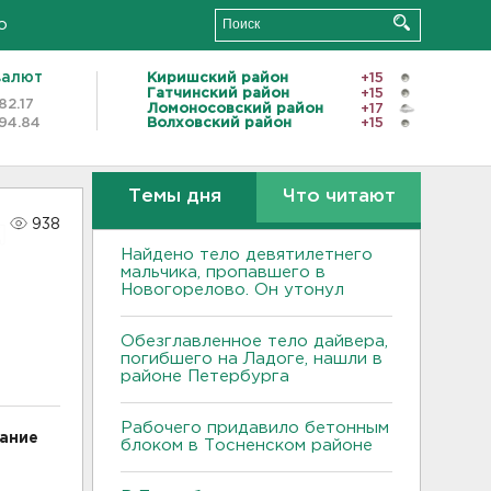
о
валют
Киришский район
+15
Гатчинский район
+15
82.17
Ломоносовский район
+17
94.84
Волховский район
+15
Темы дня
Что читают
938
Найдено тело девятилетнего
мальчика, пропавшего в
Новогорелово. Он утонул
Обезглавленное тело дайвера,
погибшего на Ладоге, нашли в
районе Петербурга
Рабочего придавило бетонным
сание
блоком в Тосненском районе