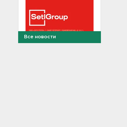
Все новости
В Сланцах почти два месяца
тлеет террикон
21:55, 07.08.2026
Дом культуры в Вознесенье
реконструируют
21:34, 07.08.2026
Новые лекарства могут
включить в список жизненно
необходимых в России
20:56, 07.08.2026
Жители Ленобласти могут