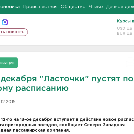
кономика
Происшествия
Общество
Чтиво
Дачное дел
Курсы 
USD ЦБ
ть новость
EUR ЦБ
икации
 декабря "Ласточки" пустят по
ому расписанию
.12.2015
с 12-го на 13-ое декабря вступает в действие новое распи
я пригородных поездов, сообщает Северо-Западная
дная пассажирская компания.