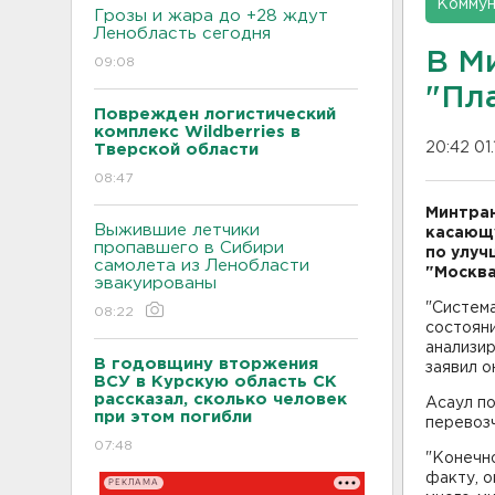
Коммун
Грозы и жара до +28 ждут
Ленобласть сегодня
В М
09:08
"Пл
Поврежден логистический
комплекс Wildberries в
20:42 01.
Тверской области
08:47
Минтран
Выжившие летчики
касающу
пропавшего в Сибири
по улуч
самолета из Ленобласти
"Москва
эвакуированы
"Систем
08:22
состояни
анализи
В годовщину вторжения
заявил о
ВСУ в Курскую область СК
рассказал, сколько человек
Асаул п
при этом погибли
перевозч
07:48
"Конечн
факту, о
РЕКЛАМА