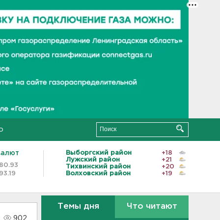
о
валют
Выборгский район
+18
Лужский район
+21
80.93
Тихвинский район
+20
93.19
Волховский район
+19
Темы дня
Что читают
902