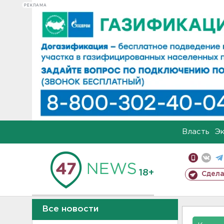
РЕКЛАМА
Власть
Э
18+
Сдела
Все новости