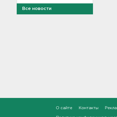
Все новости
Кольцо сдавило палец.
Подарок на память обернулся
вызовом спасателей в
детский лагерь в Ленобласти
- фото
22:51, 05.08.2026
Как правильно гасить ипотеку
в Петербурге. Срок и
переплату можно сократить в
разы
22:24, 05.08.2026
Ступень ракеты Falcon
9 врезалась в Луну
21:58, 05.08.2026
Где и когда в Выборге ждать
отключения горячей воды
О сайте
Контакты
Рекла
21:45, 05.08.2026