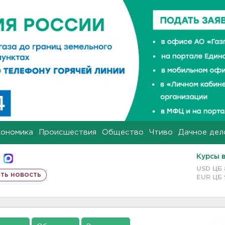
кономика
Происшествия
Общество
Чтиво
Дачное дел
Курсы 
USD ЦБ
ть новость
EUR ЦБ