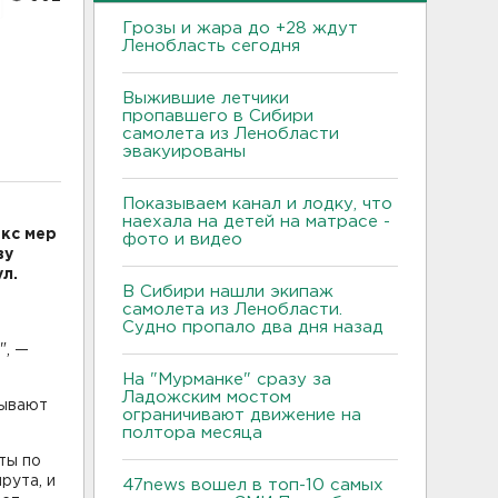
Грозы и жара до +28 ждут
Ленобласть сегодня
Выжившие летчики
пропавшего в Сибири
самолета из Ленобласти
эвакуированы
Показываем канал и лодку, что
наехала на детей на матрасе -
кс мер
фото и видео
ву
л.
В Сибири нашли экипаж
самолета из Ленобласти.
Судно пропало два дня назад
", —
На "Мурманке" сразу за
Ладожским мостом
тывают
ограничивают движение на
полтора месяца
ты по
рута, и
47news вошел в топ-10 самых