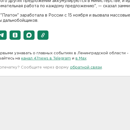
ого других предложений аккумулируются в министерстве, и и
имательная работа по каждому предложению", — сказал замми
"Платон" заработала в России с 15 ноября и вызвала массовы
ы дальнобойщиков.
рвыми узнавать о главных событиях в Ленинградской области -
вайтесь на
канал 47news в Telegram
и
в Maх
 опечатку? Сообщите через форму
обратной связи
.