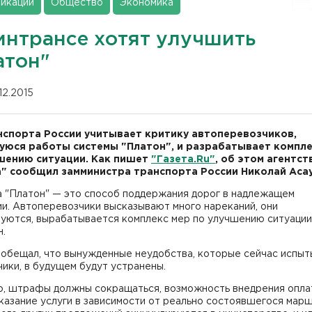
икации
Общество
Экономика
интрансе хотят улучшить
атон"
12.2015
спорта России учитывает критику автоперевозчиков,
юся работы системы "Платон", и разрабатывает компле
шению ситуации. Как пишет
"Газета.
Ru
"
, об этом агентст
" сообщил замминистра транспорта России Николай Асау
а "Платон" — это способ поддержания дорог в надлежащем
и. Автоперевозчики высказывают много нареканий, они
руются, вырабатывается комплекс мер по улучшению ситуации
н.
ообещал, что вынужденные неудобства, которые сейчас испы
ики, в будущем будут устранены.
о, штрафы должны сокращаться, возможность внедрения опла
казание услуги в зависимости от реально состоявшегося марш