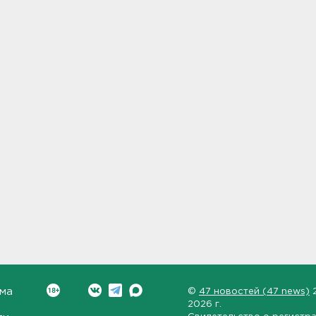
ма
©
47 новостей (47 news)
2026 г.