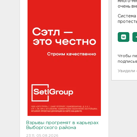
много-мн
очень вн
Система 
протест
Чтобы пе
подписы
Увидели
Взрывы прогремят в карьерах
Выборгского района
23:11, 05.08.2026