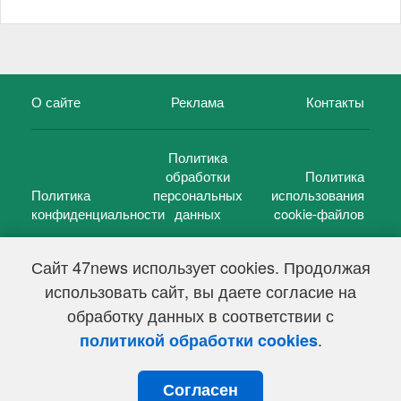
О сайте
Реклама
Контакты
Политика
обработки
Политика
Политика
персональных
использования
конфиденциальности
данных
cookie-файлов
Сайт 47news использует cookies. Продолжая
использовать сайт, вы даете согласие на
©
47 новостей (47 news)
2005 — 2026 г.
обработку данных в соответствии с
Свидетельство о регистрации СМИ Эл № ФС 77-39848, выдано
Федеральной службой по надзору в сфере связи,
.
политикой обработки cookies
информационных технологий и массовых коммуникаций
(Роскомнадзор) от 18 мая 2010г.
Согласен