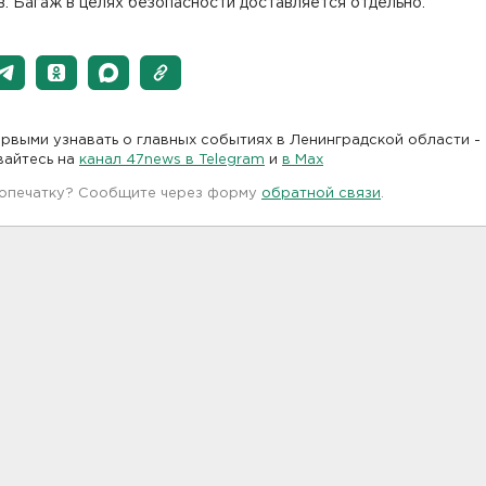
. Багаж в целях безопасности доставляется отдельно.
рвыми узнавать о главных событиях в Ленинградской области -
вайтесь на
канал 47news в Telegram
и
в Maх
 опечатку? Сообщите через форму
обратной связи
.