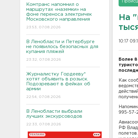
Проис
Комтранс напомнил о
маршрутах «наземки» на
фоне переноса электричек
На 
Московского направления
тыс
23:53, 07.08.2026
10:17 09.
В Ленобласти и Петербурге
не появилось безопасных для
купания пляжей
Более 8
23:32, 07.08.2026
туристо
последн
Журналистку Гордееву*
хотят объявить в розыск.
Как соо
Подозревают в фейках об
ведомст
армии
действий
22:54, 07.08.2026
получени
Напомина
В Ленобласти выбрали
995-57-2
лучших экскурсоводов
Авиасооб
22:33, 07.08.2026
РФ Влад
полетов.
РЕКЛАМА