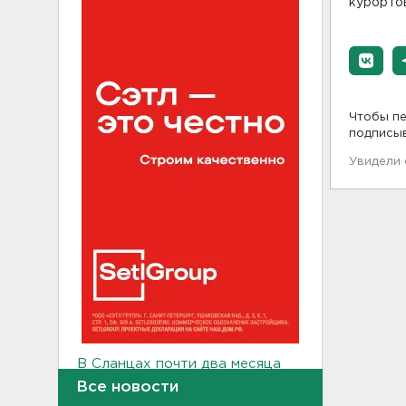
курортов
Чтобы пе
подписы
Увидели
В Сланцах почти два месяца
тлеет террикон
Все новости
21:55, 07.08.2026