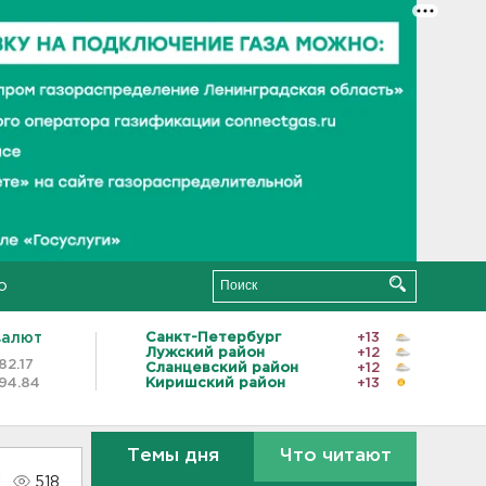
о
валют
Санкт-Петербург
+13
Лужский район
+12
82.17
Сланцевский район
+12
94.84
Киришский район
+13
Темы дня
Что читают
518