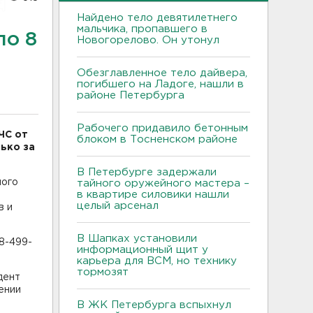
Найдено тело девятилетнего
мальчика, пропавшего в
ло 8
Новогорелово. Он утонул
Обезглавленное тело дайвера,
погибшего на Ладоге, нашли в
районе Петербурга
Рабочего придавило бетонным
ЧС от
блоком в Тосненском районе
ько за
В Петербурге задержали
ного
тайного оружейного мастера –
в квартире силовики нашли
целый арсенал
в и
В Шапках установили
8-499-
информационный щит у
карьера для ВСМ, но технику
тормозят
дент
ении
В ЖК Петербурга вспыхнул