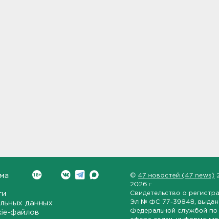
ма
©
47 новостей (47 news)
2026 г.
ти
Свидетельство о регистр
Эл № ФС 77-39848
, выда
льных данных
Федеральной службой по 
kie-файлов