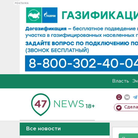
РЕКЛАМА
Власть
Э
18+
Сдела
Все новости