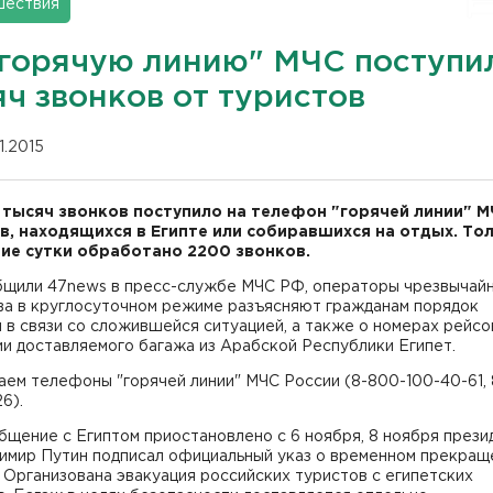
шествия
"горячую линию" МЧС поступи
яч звонков от туристов
11.2015
 тысяч звонков поступило на телефон "горячей линии" М
в, находящихся в Египте или собиравшихся на отдых. Тол
ие сутки обработано 2200 звонков.
бщили 47news в пресс-службе МЧС РФ, операторы чрезвычай
ва в круглосуточном режиме разъясняют гражданам порядок
 в связи со сложившейся ситуацией, а также о номерах рейсо
и доставляемого багажа из Арабской Республики Египет.
ем телефоны "горячей линии" МЧС России (8-800-100-40-61, 
6).
щение с Египтом приостановлено с 6 ноября, 8 ноября прези
имир Путин подписал официальный указ о временном прекращ
 Организована эвакуация российских туристов с египетских