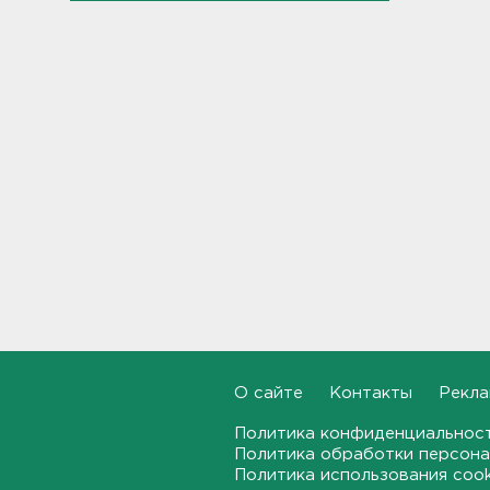
Дом культуры в Вознесенье
реконструируют
21:34, 07.08.2026
Новые лекарства могут
включить в список жизненно
необходимых в России
20:56, 07.08.2026
Жители Ленобласти могут
воспользоваться 110
цифровыми сервисами в МАХ
20:35, 07.08.2026
Тройняшек выписали из
Ленинградского
О сайте
Контакты
Рекла
перинатального центра
Политика конфиденциальнос
20:16, 07.08.2026
Политика обработки персона
Политика использования coo
Больше часа.