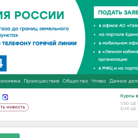
кономика
Происшествия
Общество
Чтиво
Дачное дел
Курсы 
USD ЦБ
ть новость
EUR ЦБ