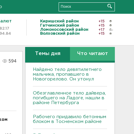
о
валют
Киришский район
+15
Гатчинский район
+15
82.17
Ломоносовский район
+17
94.84
Волховский район
+15
Темы дня
Что читают
594
Найдено тело девятилетнего
мальчика, пропавшего в
Новогорелово. Он утонул
Обезглавленное тело дайвера,
погибшего на Ладоге, нашли в
районе Петербурга
Рабочего придавило бетонным
ком
блоком в Тосненском районе