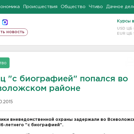
кономика
Происшествия
Общество
Чтиво
Дачное дел
Курсы 
USD ЦБ
ть новость
EUR ЦБ
тво
ц "с биографией" попался во
воложском районе
10.2015
ики вневедомственной охраны задержали во Всеволожс
16-летнего "с биографией".