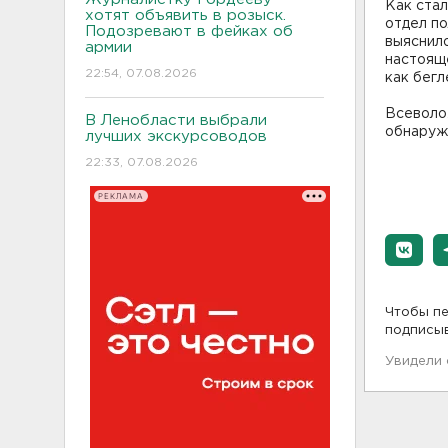
Как стал
хотят объявить в розыск.
отдел п
Подозревают в фейках об
выяснило
армии
настоящ
22:54, 07.08.2026
как бегл
Всеволо
В Ленобласти выбрали
обнаруж
лучших экскурсоводов
22:33, 07.08.2026
РЕКЛАМА
Чтобы пе
подписы
Увидели