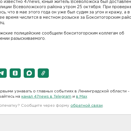
о известно 47news, юный житель Всеволожска был доставлен 
олиции Всеволожского района утром 25 октября. При проверк
сь, что в мае этого года он уже был судим за угон и кражу, а в
ее время числится в местном розыске за Бокситогорским рай
ец.
жские полицейские сообщили бокситогорским коллегам об
ении разыскиваемого.
рвыми узнавать о главных событиях в Ленинградской области -
вайтесь на
канал 47news в Telegram
и
в Maх
 опечатку? Сообщите через форму
обратной связи
.