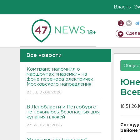
Власть
Э
18+
Сдела
Все новости
Общес
Комтранс напомнил о
маршрутах «наземки» на
фоне переноса электричек
Юне
Московского направления
Все
23:53, 07.08.2026
16:51 26.
В Ленобласти и Петербурге
не появилось безопасных для
купания пляжей
Сотрудн
23:32, 07.08.2026
районе 
Журналистку Гордееву*