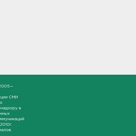
2005—
ации СМИ
но
надзору в
онных
оммуникаций
 2010г.
иалов