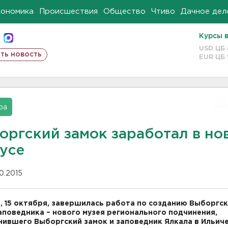
кономика
Происшествия
Общество
Чтиво
Дачное дел
Курсы 
USD ЦБ
ть новость
EUR ЦБ
ра
оргский замок заработал в но
тусе
10.2015
, 15 октября, завершилась работа по созданию Выборгс
аповедника – нового музея регионального подчинения,
ившего Выборгский замок и заповедник Ялкала в Ильиче