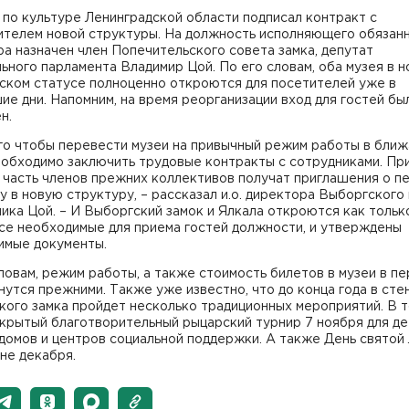
по культуре Ленинградской области подписал контракт с
ителем новой структуры. На должность исполняющего обязан
а назначен член Попечительского совета замка, депутат
ьного парламента Владимир Цой. По его словам, оба музея в 
ском статусе полноценно откроются для посетителей уже в
е дни. Напомним, на время реорганизации вход для гостей бы
н.
ого чтобы перевести музеи на привычный режим работы в бли
обходимо заключить трудовые контракты с сотрудниками. Пр
 часть членов прежних коллективов получат приглашения о п
у в новую структуру, – рассказал и.о. директора Выборгского
ика Цой. – И Выборгский замок и Ялкала откроются как тольк
се необходимые для приема гостей должности, и утверждены
имые документы.
ловам, режим работы, а также стоимость билетов в музеи в п
нутся прежними. Также уже известно, что до конца года в сте
кого замка пройдет несколько традиционных мероприятий. В 
крытый благотворительный рыцарский турнир 7 ноября для де
домов и центров социальной поддержки. А также День святой
не декабря.