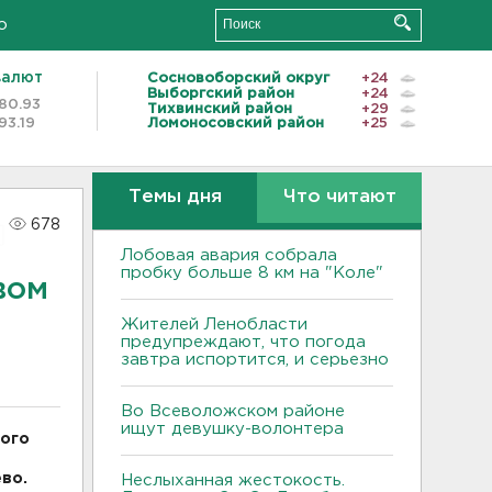
о
валют
Сосновоборский округ
+24
Выборгский район
+24
80.93
Тихвинский район
+29
93.19
Ломоносовский район
+25
Темы дня
Что читают
678
Лобовая авария собрала
пробку больше 8 км на "Коле"
вом
Жителей Ленобласти
предупреждают, что погода
завтра испортится, и серьезно
Во Всеволожском районе
ищут девушку-волонтера
кого
во.
Неслыханная жестокость.