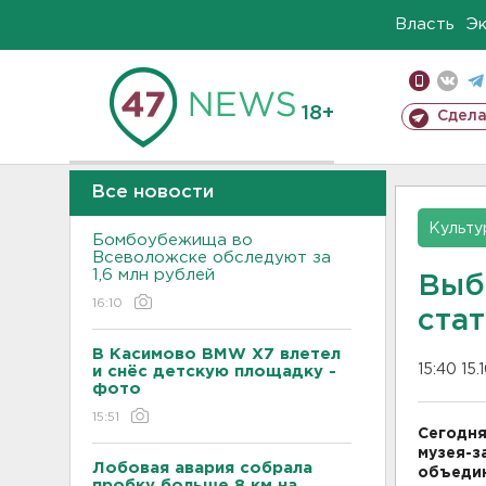
Власть
Э
18+
Сдела
Все новости
Культу
Бомбоубежища во
Всеволожске обследуют за
1,6 млн рублей
Выб
16:10
ста
В Касимово BMW X7 влетел
15:40 15.
и снёс детскую площадку -
фото
15:51
Сегодня
музея-з
Лобовая авария собрала
объедин
пробку больше 8 км на