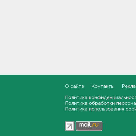
41 тысяча из 117: столько по
отдельной квоте прошли в
университеты участники
СВО и их дети
13:19
В Вистино обновляют 10
километров водопровода
13:00
На дороге Красное Село –
Гатчина – Павловск
отремонтировали 6
километров
О сайте
Контакты
Рекла
12:43
Политика конфиденциальнос
Таможенники в Домодедово
Политика обработки персона
обнаружили в багаже
Политика использования coo
бортпроводницы элитный
контрабандный груз
12:25