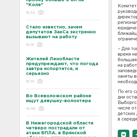
"Коле"
Комитет 
руковод
15:32
директор
регионал
Стало известно, зачем
юридиче
депутатов ЗакСа экстренно
ближайши
вызывают на работу
ограниче
15:14
– Для т
время не
Жителей Ленобласти
большая
предупреждают, что погода
на работ
завтра испортится, и
заповедн
серьезно
заняты в
15:01
необход
По его с
Во Всеволожском районе
дни оста
ищут девушку-волонтера
Выборгс
числе от
14:49
детских 
в середи
В Нижегородской области
четверо пострадали от
атаки БПЛА, в Брянской