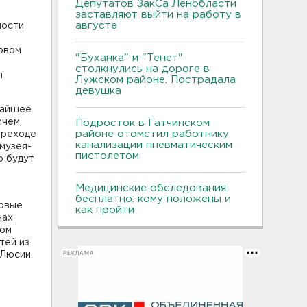
Депутатов ЗакСа Ленобласти
заставляют выйти на работу в
августе
ности
новом
"Буханка" и "Тенет"
столкнулись на дороге в
л
Лужском районе. Пострадала
девушка
жайшее
ичем,
Подросток в Гатчинском
районе отомстил работнику
ереходе
канализации пневматическим
 музея-
пистолетом
о будут
Медицинские обследования
бесплатно: кому положены и
ервые
как пройти
нах
том
тей из
РЕКЛАМА
 Люсии