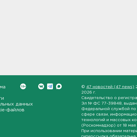
ма
©
47 новостей (47 news)
2026 г.
ти
Свидетельство о регистр
Эл № ФС 77-39848
, выда
льных данных
Федеральной службой по 
kie-файлов
сфере связи, информаци
технологий и массовых к
(Роскомнадзор) от
18 мая
При использовании матер
гиперссылка обязательна.