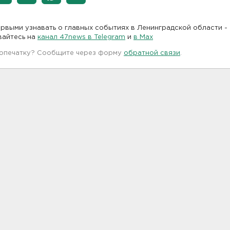
рвыми узнавать о главных событиях в Ленинградской области -
вайтесь на
канал 47news в Telegram
и
в Maх
 опечатку? Сообщите через форму
обратной связи
.