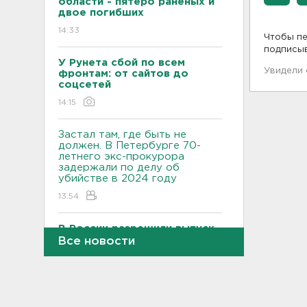
области - пятеро раненых и
двое погибших
14:33
Чтобы пе
подписы
У Рунета сбой по всем
Увидели
фронтам: от сайтов до
соцсетей
14:15
Застал там, где быть не
должен. В Петербурге 70-
летнего экс-прокурора
задержали по делу об
убийстве в 2024 году
13:54
В России разрешили выпуск
и продажу марок бензина,
Все новости
от которых отказывались с
2012 года
13:37